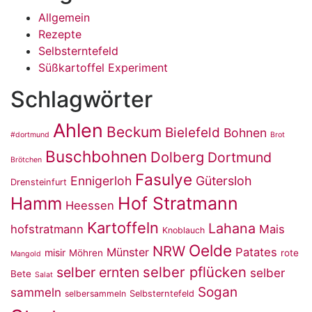
Allgemein
Rezepte
Selbsterntefeld
Süßkartoffel Experiment
Schlagwörter
Ahlen
Beckum
Bielefeld
Bohnen
#dortmund
Brot
Buschbohnen
Dolberg
Dortmund
Brötchen
Fasulye
Ennigerloh
Gütersloh
Drensteinfurt
Hamm
Hof Stratmann
Heessen
Kartoffeln
Lahana
hofstratmann
Mais
Knoblauch
Oelde
NRW
Münster
Patates
misir
Möhren
rote
Mangold
selber pflücken
selber ernten
selber
Bete
Salat
Sogan
sammeln
selbersammeln
Selbsterntefeld