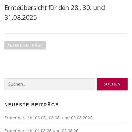
Ernteübersicht für den 28., 30. und
31.08.2025
B
e
ÄLTERE BEITRÄGE
i
t
r
a
Suchen
g
nach:
s
n
a
NEUESTE BEITRÄGE
v
Ernteübersicht 06.08., 08.08. und 09.08.2026
i
g
Ernteübersicht 01.08.26 und 02.08.26