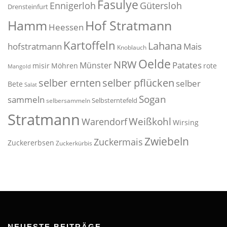
Fasulye
Ennigerloh
Gütersloh
Drensteinfurt
Hof Stratmann
Hamm
Heessen
Kartoffeln
Lahana
hofstratmann
Mais
Knoblauch
Oelde
NRW
Patates
Münster
misir
Möhren
rote
Mangold
selber pflücken
selber ernten
selber
Bete
Salat
Sogan
sammeln
Selbsterntefeld
selbersammeln
Stratmann
Weißkohl
Warendorf
Wirsing
Zwiebeln
Zuckermais
Zuckererbsen
Zuckerkürbis
NEUESTE BEITRÄGE