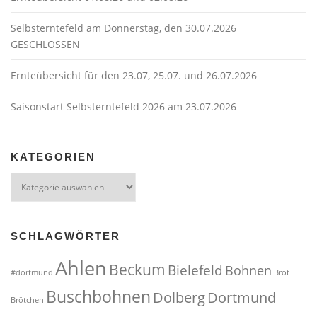
a
t
Selbsterntefeld am Donnerstag, den 30.07.2026
GESCHLOSSEN
i
o
Ernteübersicht für den 23.07, 25.07. und 26.07.2026
n
Saisonstart Selbsterntefeld 2026 am 23.07.2026
KATEGORIEN
Kategorien
SCHLAGWÖRTER
Ahlen
Beckum
Bielefeld
Bohnen
#dortmund
Brot
Buschbohnen
Dolberg
Dortmund
Brötchen