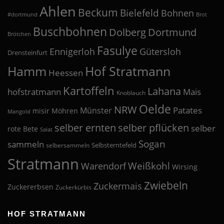
Ahlen
Beckum
Bielefeld
Bohnen
#dortmund
Brot
Buschbohnen
Dolberg
Dortmund
Brötchen
Fasulye
Ennigerloh
Gütersloh
Drensteinfurt
Hof Stratmann
Hamm
Heessen
Kartoffeln
Lahana
hofstratmann
Mais
Knoblauch
Oelde
NRW
Patates
Münster
misir
Möhren
Mangold
selber pflücken
selber ernten
selber
rote Bete
Salat
Sogan
sammeln
Selbsterntefeld
selbersammeln
Stratmann
Weißkohl
Warendorf
Wirsing
Zwiebeln
Zuckermais
Zuckererbsen
Zuckerkürbis
HOF STRATMANN