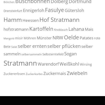
Buschbohnen
Dolberg
Dortmund
Brötchen
Fasulye
Ennigerloh
Gütersloh
Drensteinfurt
Hof Stratmann
Hamm
Heessen
Kartoffeln
Lahana
hofstratmann
Mais
Knoblauch
Oelde
NRW
Patates
Münster
misir
Möhren
rote
Mangold
selber pflücken
selber ernten
selber
Bete
Salat
Sogan
sammeln
Selbsterntefeld
selbersammeln
Stratmann
Weißkohl
Warendorf
Wirsing
Zwiebeln
Zuckermais
Zuckererbsen
Zuckerkürbis