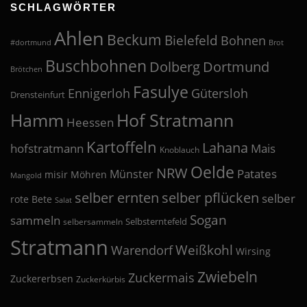
SCHLAGWÖRTER
Ahlen
Beckum
Bielefeld
Bohnen
#dortmund
Brot
Buschbohnen
Dolberg
Dortmund
Brötchen
Fasulye
Ennigerloh
Gütersloh
Drensteinfurt
Hof Stratmann
Hamm
Heessen
Kartoffeln
Lahana
hofstratmann
Mais
Knoblauch
Oelde
NRW
Patates
Münster
misir
Möhren
Mangold
selber pflücken
selber ernten
selber
rote Bete
Salat
Sogan
sammeln
Selbsterntefeld
selbersammeln
Stratmann
Weißkohl
Warendorf
Wirsing
Zwiebeln
Zuckermais
Zuckererbsen
Zuckerkürbis