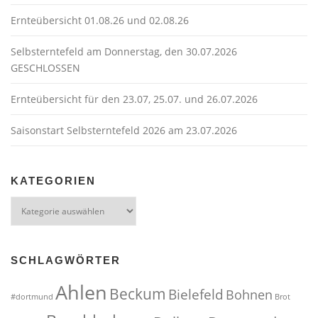
g
Ernteübersicht 01.08.26 und 02.08.26
a
t
Selbsterntefeld am Donnerstag, den 30.07.2026
GESCHLOSSEN
i
o
Ernteübersicht für den 23.07, 25.07. und 26.07.2026
n
Saisonstart Selbsterntefeld 2026 am 23.07.2026
KATEGORIEN
Kategorien
SCHLAGWÖRTER
Ahlen
Beckum
Bielefeld
Bohnen
#dortmund
Brot