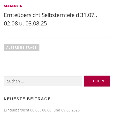
ALLGEMEIN
Ernteübersicht Selbsterntefeld 31.07.,
02.08 u. 03.08.25
B
e
ÄLTERE BEITRÄGE
i
t
r
a
Suchen
g
nach:
s
n
a
NEUESTE BEITRÄGE
v
Ernteübersicht 06.08., 08.08. und 09.08.2026
i