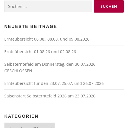
Suchen
g
nach:
s
n
a
NEUESTE BEITRÄGE
v
Ernteübersicht 06.08., 08.08. und 09.08.2026
i
g
Ernteübersicht 01.08.26 und 02.08.26
a
t
Selbsterntefeld am Donnerstag, den 30.07.2026
GESCHLOSSEN
i
o
Ernteübersicht für den 23.07, 25.07. und 26.07.2026
n
Saisonstart Selbsterntefeld 2026 am 23.07.2026
KATEGORIEN
Kategorien