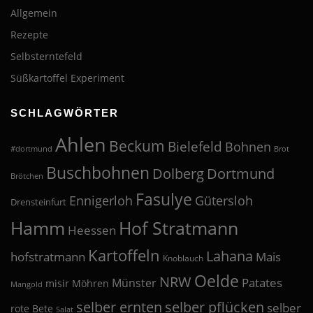
Allgemein
Rezepte
Selbsterntefeld
Süßkartoffel Experiment
SCHLAGWÖRTER
Ahlen
Beckum
Bielefeld
Bohnen
#dortmund
Brot
Buschbohnen
Dolberg
Dortmund
Brötchen
Fasulye
Ennigerloh
Gütersloh
Drensteinfurt
Hof Stratmann
Hamm
Heessen
Kartoffeln
Lahana
hofstratmann
Mais
Knoblauch
Oelde
NRW
Patates
Münster
misir
Möhren
Mangold
selber pflücken
selber ernten
selber
rote Bete
Salat