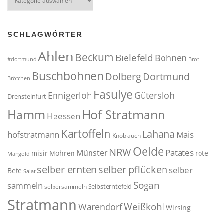
SCHLAGWÖRTER
Ahlen
Beckum
Bielefeld
Bohnen
#dortmund
Brot
Buschbohnen
Dolberg
Dortmund
Brötchen
Fasulye
Ennigerloh
Gütersloh
Drensteinfurt
Hof Stratmann
Hamm
Heessen
Kartoffeln
Lahana
hofstratmann
Mais
Knoblauch
Oelde
NRW
Patates
Münster
misir
Möhren
rote
Mangold
selber pflücken
selber ernten
selber
Bete
Salat
Sogan
sammeln
Selbsterntefeld
selbersammeln
Stratmann
Weißkohl
Warendorf
Wirsing