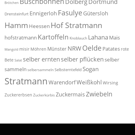
Buschbohnen
Dolberg
Dortmund
Brötchen
Fasulye
Ennigerloh
Gütersloh
Drensteinfurt
Hof Stratmann
Hamm
Heessen
Kartoffeln
Lahana
hofstratmann
Mais
Knoblauch
Oelde
NRW
Patates
Münster
misir
Möhren
rote
Mangold
selber pflücken
selber ernten
selber
Bete
Salat
Sogan
sammeln
Selbsterntefeld
selbersammeln
Stratmann
Weißkohl
Warendorf
Wirsing
Zwiebeln
Zuckermais
Zuckererbsen
Zuckerkürbis