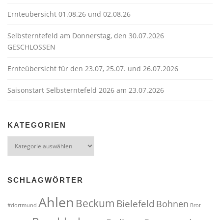
g
Ernteübersicht 01.08.26 und 02.08.26
a
t
Selbsterntefeld am Donnerstag, den 30.07.2026
GESCHLOSSEN
i
o
Ernteübersicht für den 23.07, 25.07. und 26.07.2026
n
Saisonstart Selbsterntefeld 2026 am 23.07.2026
KATEGORIEN
Kategorien
SCHLAGWÖRTER
Ahlen
Beckum
Bielefeld
Bohnen
#dortmund
Brot