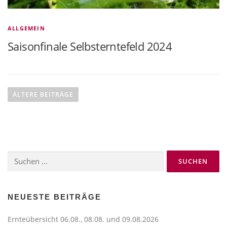
ALLGEMEIN
Saisonfinale Selbsterntefeld 2024
B
e
ÄLTERE BEITRÄGE
i
t
r
a
Suchen
g
nach:
s
n
a
NEUESTE BEITRÄGE
v
Ernteübersicht 06.08., 08.08. und 09.08.2026
i