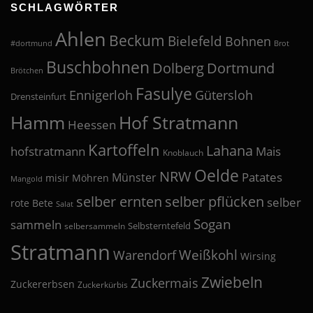
SCHLAGWÖRTER
Ahlen
Beckum
Bielefeld
Bohnen
#dortmund
Brot
Buschbohnen
Dolberg
Dortmund
Brötchen
Fasulye
Ennigerloh
Gütersloh
Drensteinfurt
Hof Stratmann
Hamm
Heessen
Kartoffeln
Lahana
hofstratmann
Mais
Knoblauch
Oelde
NRW
Patates
Münster
misir
Möhren
Mangold
selber pflücken
selber ernten
selber
rote Bete
Salat
Sogan
sammeln
Selbsterntefeld
selbersammeln
Stratmann
Weißkohl
Warendorf
Wirsing
Zwiebeln
Zuckermais
Zuckererbsen
Zuckerkürbis