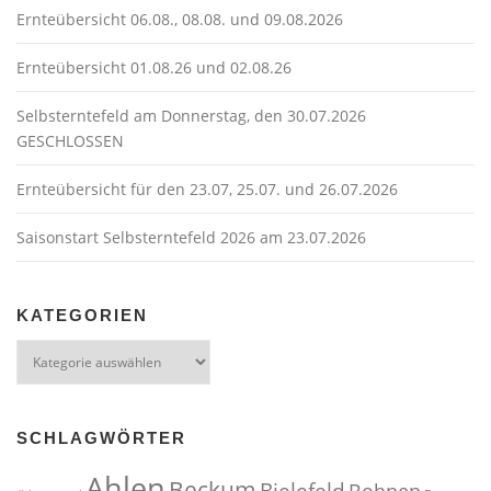
v
Ernteübersicht 06.08., 08.08. und 09.08.2026
i
g
Ernteübersicht 01.08.26 und 02.08.26
a
t
Selbsterntefeld am Donnerstag, den 30.07.2026
GESCHLOSSEN
i
o
Ernteübersicht für den 23.07, 25.07. und 26.07.2026
n
Saisonstart Selbsterntefeld 2026 am 23.07.2026
KATEGORIEN
Kategorien
SCHLAGWÖRTER
Ahlen
Beckum