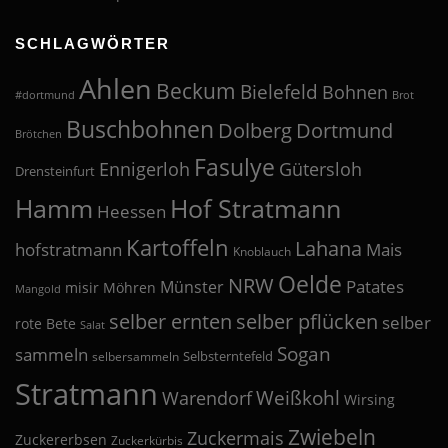
SCHLAGWÖRTER
Ahlen
Beckum
Bielefeld
Bohnen
#dortmund
Brot
Buschbohnen
Dolberg
Dortmund
Brötchen
Fasulye
Ennigerloh
Gütersloh
Drensteinfurt
Hof Stratmann
Hamm
Heessen
Kartoffeln
Lahana
hofstratmann
Mais
Knoblauch
Oelde
NRW
Patates
Münster
misir
Möhren
Mangold
selber pflücken
selber ernten
selber
rote Bete
Salat
Sogan
sammeln
Selbsterntefeld
selbersammeln
Stratmann
Weißkohl
Warendorf
Wirsing
Zwiebeln
Zuckermais
Zuckererbsen
Zuckerkürbis