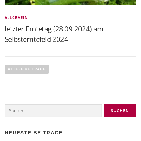
ALLGEMEIN
letzter Erntetag (28.09.2024) am
Selbsterntefeld 2024
B
e
ÄLTERE BEITRÄGE
i
t
r
a
Suchen
g
nach:
s
n
a
NEUESTE BEITRÄGE