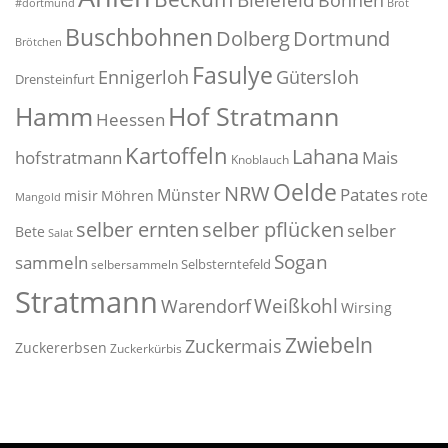
Bielefeld
Bohnen
#dortmund
Brot
Buschbohnen
Dolberg
Dortmund
Brötchen
Fasulye
Ennigerloh
Gütersloh
Drensteinfurt
Hof Stratmann
Hamm
Heessen
Kartoffeln
Lahana
hofstratmann
Mais
Knoblauch
Oelde
NRW
Patates
Münster
misir
Möhren
rote
Mangold
selber pflücken
selber ernten
selber
Bete
Salat
Sogan
sammeln
Selbsterntefeld
selbersammeln
Stratmann
Weißkohl
Warendorf
Wirsing
Zwiebeln
Zuckermais
Zuckererbsen
Zuckerkürbis