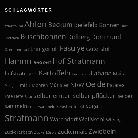
SCHLAGWÖRTER
Ahlen
Beckum
Bielefeld
Bohnen
#dortmund
Brot
Buschbohnen
Dolberg
Dortmund
Brötchen
Fasulye
Ennigerloh
Gütersloh
Drensteinfurt
Hof Stratmann
Hamm
Heessen
Kartoffeln
Lahana
hofstratmann
Mais
Knoblauch
Oelde
NRW
Patates
Münster
misir
Möhren
Mangold
selber pflücken
selber ernten
selber
rote Bete
Salat
Sogan
sammeln
Selbsterntefeld
selbersammeln
Stratmann
Weißkohl
Warendorf
Wirsing
Zwiebeln
Zuckermais
Zuckererbsen
Zuckerkürbis