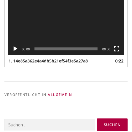
00:00
00:00
1.
14e85a362e4a4db5b21ef54f3e5a27a8
0:22
VERÖFFENTLICHT IN
ALLGEMEIN
Suchen
nach: