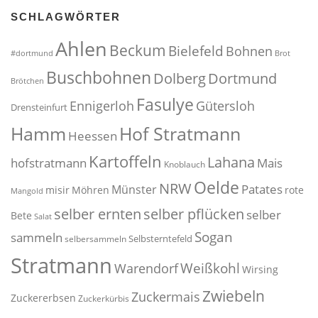
SCHLAGWÖRTER
Ahlen
Beckum
Bielefeld
Bohnen
#dortmund
Brot
Buschbohnen
Dolberg
Dortmund
Brötchen
Fasulye
Ennigerloh
Gütersloh
Drensteinfurt
Hof Stratmann
Hamm
Heessen
Kartoffeln
Lahana
hofstratmann
Mais
Knoblauch
Oelde
NRW
Patates
Münster
misir
Möhren
rote
Mangold
selber pflücken
selber ernten
selber
Bete
Salat
Sogan
sammeln
Selbsterntefeld
selbersammeln
Stratmann
Weißkohl
Warendorf
Wirsing
Zwiebeln
Zuckermais
Zuckererbsen
Zuckerkürbis