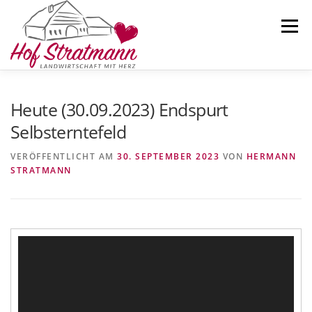
Zum
Inhalt
Menü
springen
AKTUELLES
HOFLADEN
ÜBER UNS
Heute (30.09.2023) Endspurt
Selbsterntefeld
SELBSTERNTEFELD
KARTOFFELN
KONTAKT
VERÖFFENTLICHT AM
30. SEPTEMBER 2023
VON
HERMANN
STRATMANN
Video-
Player