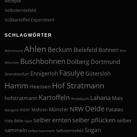
Rezepte
Selbsterntefeld
Süßkartoffel Experiment
SCHLAGWÖRTER
Ahlen
Beckum
Bielefeld
Bohnen
#dortmund
Brot
Buschbohnen
Dolberg
Dortmund
Brötchen
Fasulye
Ennigerloh
Gütersloh
Drensteinfurt
Hof Stratmann
Hamm
Heessen
Kartoffeln
Lahana
hofstratmann
Mais
Knoblauch
Oelde
NRW
Patates
Münster
misir
Möhren
Mangold
selber pflücken
selber ernten
selber
rote Bete
Salat
Sogan
sammeln
Selbsterntefeld
selbersammeln