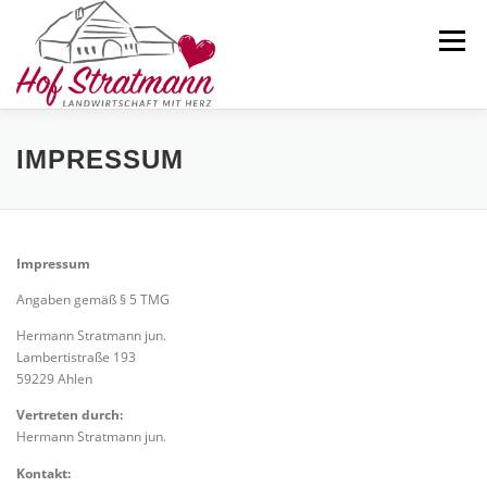
Zum
Inhalt
Menü
springen
AKTUELLES
HOFLADEN
ÜBER UNS
IMPRESSUM
SELBSTERNTEFELD
KARTOFFELN
KONTAKT
Impressum
Angaben gemäß § 5 TMG
Hermann Stratmann jun.
Lambertistraße 193
59229 Ahlen
Vertreten durch:
Hermann Stratmann jun.
Kontakt: