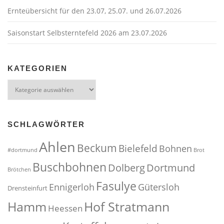
o
Ernteübersicht für den 23.07, 25.07. und 26.07.2026
n
Saisonstart Selbsterntefeld 2026 am 23.07.2026
KATEGORIEN
Kategorien
SCHLAGWÖRTER
Ahlen
Beckum
Bielefeld
Bohnen
#dortmund
Brot
Buschbohnen
Dolberg
Dortmund
Brötchen
Fasulye
Ennigerloh
Gütersloh
Drensteinfurt
Hof Stratmann
Hamm
Heessen