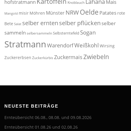
Kartoffeln
Lahana
hofstratmann
Mais
Knoblauch
Oelde
NRW
Patates
Münster
misir
Möhren
rote
Mangold
selber pflücken
selber ernten
selber
Bete
Salat
Sogan
sammeln
Selbsterntefeld
selbersammeln
Stratmann
Weißkohl
Warendorf
Wirsing
Zwiebeln
Zuckermais
Zuckererbsen
Zuckerkürbis
NEUESTE BEITRÄGE
Ernteübersicht 06.08., 08.08. und 09.08.2026
Ernteübersicht 01.08.26 und 02.08.26