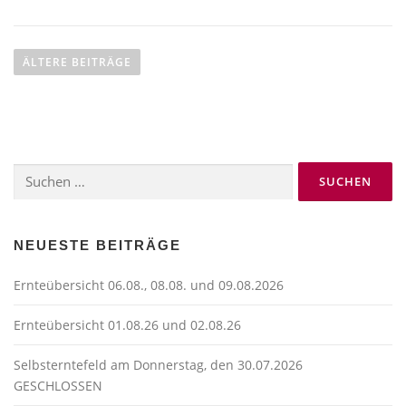
B
e
ÄLTERE BEITRÄGE
i
t
r
a
Suchen
g
nach:
s
n
a
NEUESTE BEITRÄGE
v
Ernteübersicht 06.08., 08.08. und 09.08.2026
i
g
Ernteübersicht 01.08.26 und 02.08.26
a
t
Selbsterntefeld am Donnerstag, den 30.07.2026
GESCHLOSSEN
i