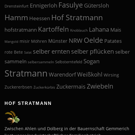
Fasulye
Ennigerloh
Gütersloh
Drensteinfurt
Hof Stratmann
Hamm
Heessen
Kartoffeln
Lahana
hofstratmann
Mais
Knoblauch
Oelde
NRW
Patates
Münster
misir
Möhren
Mangold
selber pflücken
selber ernten
selber
rote Bete
Salat
Sogan
sammeln
Selbsterntefeld
selbersammeln
Stratmann
Weißkohl
Warendorf
Wirsing
Zwiebeln
Zuckermais
Zuckererbsen
Zuckerkürbis
HOF STRATMANN
Zwischen Ahlen und Dolberg in der Bauernschaft Gemmerich