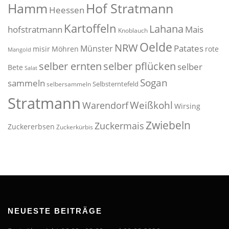
Hof Stratmann
Hamm
Heessen
Kartoffeln
Lahana
hofstratmann
Mais
Knoblauch
Oelde
NRW
Patates
Münster
misir
Möhren
rote
Mangold
selber pflücken
selber ernten
selber
Bete
Salat
Sogan
sammeln
Selbsterntefeld
selbersammeln
Stratmann
Weißkohl
Warendorf
Wirsing
Zwiebeln
Zuckermais
Zuckererbsen
Zuckerkürbis
NEUESTE BEITRÄGE