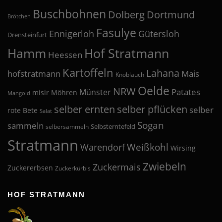
Buschbohnen
Dolberg
Dortmund
Brötchen
Fasulye
Ennigerloh
Gütersloh
Drensteinfurt
Hof Stratmann
Hamm
Heessen
Kartoffeln
Lahana
hofstratmann
Mais
Knoblauch
Oelde
NRW
Patates
Münster
misir
Möhren
Mangold
selber pflücken
selber ernten
selber
rote Bete
Salat
Sogan
sammeln
Selbsterntefeld
selbersammeln
Stratmann
Weißkohl
Warendorf
Wirsing
Zwiebeln
Zuckermais
Zuckererbsen
Zuckerkürbis
HOF STRATMANN