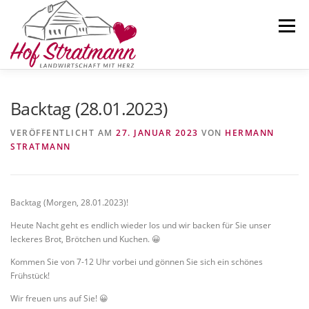
Zum
Inhalt
Menü
springen
AKTUELLES
HOFLADEN
ÜBER UNS
Backtag (28.01.2023)
VERÖFFENTLICHT AM
27. JANUAR 2023
VON
HERMANN
STRATMANN
SELBSTERNTEFELD
KARTOFFELN
KONTAKT
Backtag (Morgen, 28.01.2023)!
Heute Nacht geht es endlich wieder los und wir backen für Sie unser
leckeres Brot, Brötchen und Kuchen.
😀
Kommen Sie von 7-12 Uhr vorbei und gönnen Sie sich ein schönes
Frühstück!
Wir freuen uns auf Sie!
😀