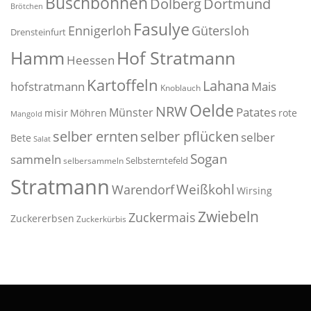
Buschbohnen
Dolberg
Dortmund
Brötchen
Fasulye
Ennigerloh
Gütersloh
Drensteinfurt
Hof Stratmann
Hamm
Heessen
Kartoffeln
Lahana
hofstratmann
Mais
Knoblauch
Oelde
NRW
Patates
Münster
misir
Möhren
rote
Mangold
selber pflücken
selber ernten
selber
Bete
Salat
Sogan
sammeln
Selbsterntefeld
selbersammeln
Stratmann
Weißkohl
Warendorf
Wirsing
Zwiebeln
Zuckermais
Zuckererbsen
Zuckerkürbis