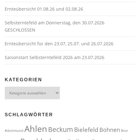
g
Ernteübersicht 01.08.26 und 02.08.26
a
t
Selbsterntefeld am Donnerstag, den 30.07.2026
GESCHLOSSEN
i
o
Ernteübersicht für den 23.07, 25.07. und 26.07.2026
n
Saisonstart Selbsterntefeld 2026 am 23.07.2026
KATEGORIEN
Kategorien
SCHLAGWÖRTER
Ahlen
Beckum
Bielefeld
Bohnen
#dortmund
Brot