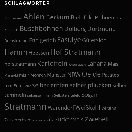
SCHLAGWÖRTER
Ahlen
Beckum
Bielefeld
Bohnen
#dortmund
Brot
Buschbohnen
Dolberg
Dortmund
Brötchen
Fasulye
Ennigerloh
Gütersloh
Drensteinfurt
Hof Stratmann
Hamm
Heessen
Kartoffeln
Lahana
hofstratmann
Mais
Knoblauch
Oelde
NRW
Patates
Münster
misir
Möhren
Mangold
selber pflücken
selber ernten
selber
rote Bete
Salat
Sogan
sammeln
Selbsterntefeld
selbersammeln
Stratmann
Weißkohl
Warendorf
Wirsing
Zwiebeln
Zuckermais
Zuckererbsen
Zuckerkürbis