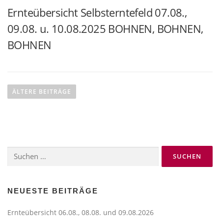
Ernteübersicht Selbsterntefeld 07.08.,
09.08. u. 10.08.2025 BOHNEN, BOHNEN,
BOHNEN
B
e
ÄLTERE BEITRÄGE
i
t
r
a
Suchen
g
nach:
s
n
a
NEUESTE BEITRÄGE
v
Ernteübersicht 06.08., 08.08. und 09.08.2026
i