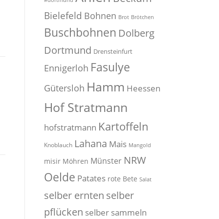
#dortmund
Bielefeld
Bohnen
Brot
Brötchen
Buschbohnen
Dolberg
Dortmund
Drensteinfurt
Fasulye
Ennigerloh
Hamm
Gütersloh
Heessen
Hof Stratmann
Kartoffeln
hofstratmann
Lahana
Mais
Knoblauch
Mangold
NRW
Münster
misir
Möhren
Oelde
Patates
rote Bete
Salat
selber
selber ernten
pflücken
selber sammeln