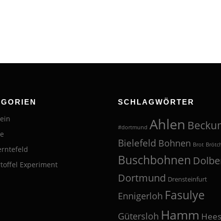
EGORIEN
SCHLAGWÖRTER
ein
Ahlen
Becku
#dortmund
te
Bielefeld
Bohnen
Brot
Brötc
erntefeld
Buschbohnen
Dolbe
toffel Experiment
Dortmund
Drensteinfurt
Fasulye
Ennigerloh
Hamm
Gütersloh
Hees