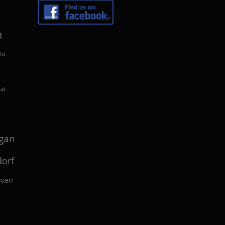
n
ld
lat
n
gan
orf
bsen