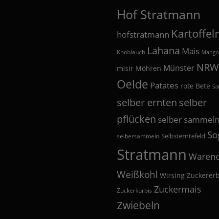
Hof Stratmann
Kartoffel
hofstratmann
Lahana
Mais
Knoblauch
Mango
NRW
Münster
misir
Möhren
Oelde
Patates
rote Bete
Sa
selber
selber ernten
pflücken
selber sammel
So
Selbsterntefeld
selbersammeln
Stratmann
Warend
Weißkohl
Wirsing
Zuckerer
Zuckermais
Zuckerkürbis
Zwiebeln