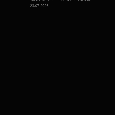
g
23.07.2026
a
t
i
o
n