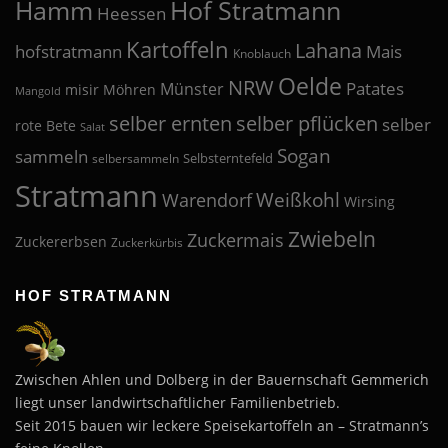
Hof Stratmann
Hamm
Heessen
Kartoffeln
Lahana
hofstratmann
Mais
Knoblauch
Oelde
NRW
Patates
Münster
misir
Möhren
Mangold
selber pflücken
selber ernten
selber
rote Bete
Salat
Sogan
sammeln
Selbsterntefeld
selbersammeln
Stratmann
Weißkohl
Warendorf
Wirsing
Zwiebeln
Zuckermais
Zuckererbsen
Zuckerkürbis
HOF STRATMANN
Zwischen Ahlen und Dolberg in der Bauernschaft Gemmerich
liegt unser landwirtschaftlicher Familienbetrieb.
Seit 2015 bauen wir leckere Speisekartoffeln an – Stratmann’s