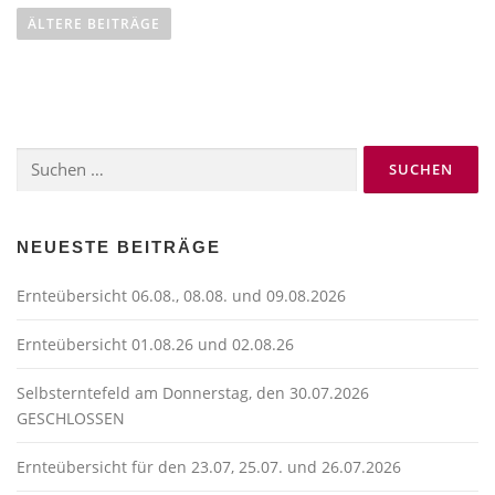
e
ÄLTERE BEITRÄGE
i
t
r
a
Suchen
g
nach:
s
n
a
NEUESTE BEITRÄGE
v
Ernteübersicht 06.08., 08.08. und 09.08.2026
i
g
Ernteübersicht 01.08.26 und 02.08.26
a
t
Selbsterntefeld am Donnerstag, den 30.07.2026
GESCHLOSSEN
i
o
Ernteübersicht für den 23.07, 25.07. und 26.07.2026
n