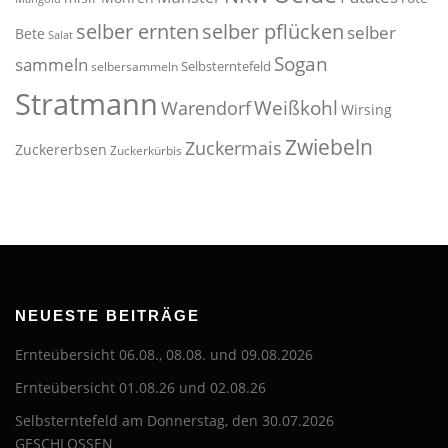
selber pflücken
selber ernten
selber
Bete
Salat
Sogan
sammeln
Selbsterntefeld
selbersammeln
Stratmann
Weißkohl
Warendorf
Wirsing
Zwiebeln
Zuckermais
Zuckererbsen
Zuckerkürbis
NEUESTE BEITRÄGE
Ernteübersicht 06.08., 08.08. und 09.08.2026
Ernteübersicht 01.08.26 und 02.08.26
Selbsterntefeld am Donnerstag, den 30.07.2026
GESCHLOSSEN