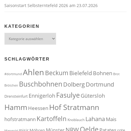
Saisonstart Selbsterntefeld 2026 am 23.07.2026
KATEGORIEN
Kategorien
SCHLAGWÖRTER
Ahlen
Beckum
Bielefeld
Bohnen
#dortmund
Brot
Buschbohnen
Dolberg
Dortmund
Brötchen
Fasulye
Ennigerloh
Gütersloh
Drensteinfurt
Hof Stratmann
Hamm
Heessen
Kartoffeln
Lahana
hofstratmann
Mais
Knoblauch
Oelde
NRW
Patates
Münster
misir
Möhren
rote
Mangold