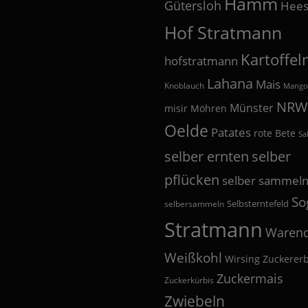
Hamm
Gütersloh
Hees
Hof Stratmann
Kartoffel
hofstratmann
Lahana
Mais
Knoblauch
Mango
NRW
Münster
misir
Möhren
Oelde
Patates
rote Bete
Sa
selber
selber ernten
pflücken
selber sammel
So
Selbsterntefeld
selbersammeln
Stratmann
Warend
Weißkohl
Wirsing
Zuckerer
Zuckermais
Zuckerkürbis
Zwiebeln