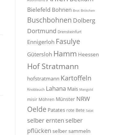
#dortmund
Bielefeld
Bohnen
Brot
Brötchen
Buschbohnen
Dolberg
Dortmund
Drensteinfurt
Fasulye
Ennigerloh
Hamm
Gütersloh
Heessen
Hof Stratmann
Kartoffeln
hofstratmann
Lahana
Mais
Knoblauch
Mangold
NRW
Münster
misir
Möhren
Oelde
Patates
rote Bete
Salat
selber
selber ernten
pflücken
selber sammeln