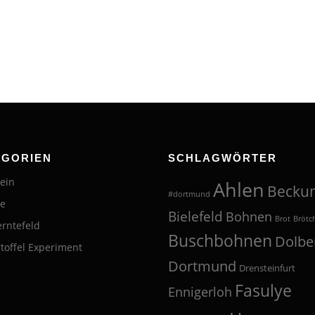
EGORIEN
SCHLAGWÖRTER
ein
Ahlen
Becku
#dortmund
te
Bielefeld
Bohnen
Brot
Brötc
erntefeld
Buschbohnen
Dolbe
toffel Experiment
Dortmund
Drensteinfurt
Fasulye
Ennigerloh