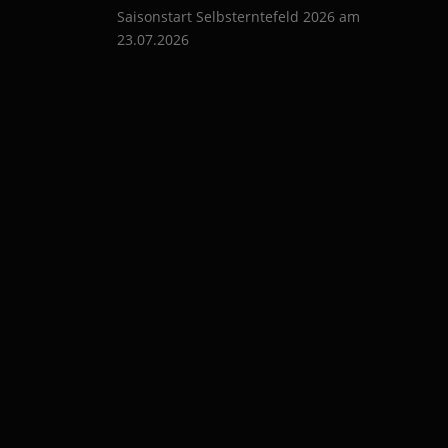
g
Saisonstart Selbsterntefeld 2026 am
23.07.2026
a
t
i
o
n