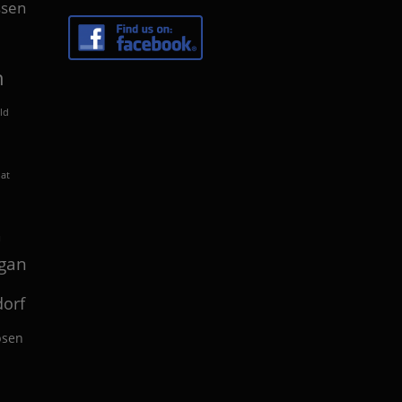
sen
n
ld
lat
n
gan
orf
bsen