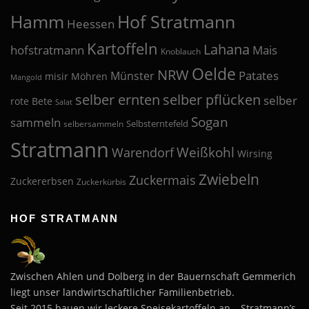
Hof Stratmann
Hamm
Heessen
Kartoffeln
Lahana
hofstratmann
Mais
Knoblauch
Oelde
NRW
Patates
Münster
misir
Möhren
Mangold
selber pflücken
selber ernten
selber
rote Bete
Salat
Sogan
sammeln
Selbsterntefeld
selbersammeln
Stratmann
Weißkohl
Warendorf
Wirsing
Zwiebeln
Zuckermais
Zuckererbsen
Zuckerkürbis
HOF STRATMANN
Zwischen Ahlen und Dolberg in der Bauernschaft Gemmerich
liegt unser landwirtschaftlicher Familienbetrieb.
Seit 2015 bauen wir leckere Speisekartoffeln an – Stratmann’s