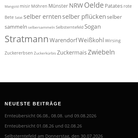
Oelde
NRW
Patates
Münster
misir
Möhren
rote
Mangold
selber pflücken
selber ernten
selber
Bete
Salat
Sogan
sammeln
Selbsterntefeld
selbersammeln
Stratmann
Weißkohl
Warendorf
Wirsing
Zwiebeln
Zuckermais
Zuckererbsen
Zuckerkürbis
NEUESTE BEITRÄGE
Ernteübersicht 06.08., 08.08. und 09.08.2026
Ernteübersicht 01.08.26 und 02.08.26
Selbsterntefeld am Donnerstag, den 30.07.2026