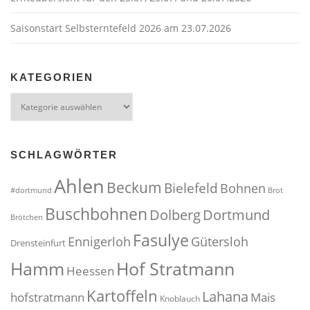
Saisonstart Selbsterntefeld 2026 am 23.07.2026
KATEGORIEN
Kategorien
SCHLAGWÖRTER
Ahlen
Beckum
Bielefeld
Bohnen
#dortmund
Brot
Buschbohnen
Dolberg
Dortmund
Brötchen
Fasulye
Ennigerloh
Gütersloh
Drensteinfurt
Hof Stratmann
Hamm
Heessen
Kartoffeln
Lahana
hofstratmann
Mais
Knoblauch