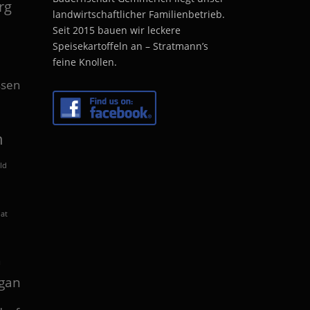
rg
landwirtschaftlicher Familienbetrieb.
Seit 2015 bauen wir leckere
Speisekartoffeln an – Stratmann’s
feine Knollen.
sen
n
ld
lat
n
gan