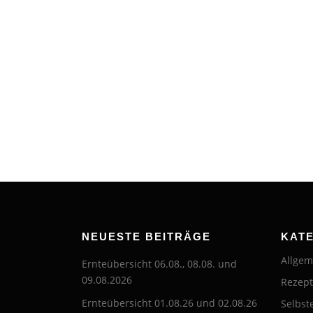
NEUESTE BEITRÄGE
KAT
Allgem
Ernteübersicht 06.08., 08.08. und
09.08.2026
Rezep
Ernteübersicht 01.08.26 und 02.08.26
Selbst