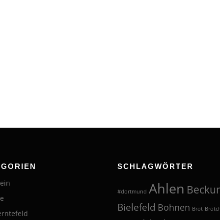
EGORIEN
SCHLAGWÖRTER
ein
Ahlen
Becku
#dortmund
te
Bielefeld
Bohnen
Brot
Brötc
erntefeld