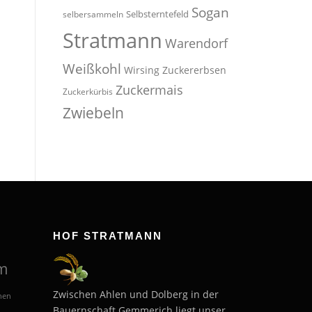
Sogan
Selbsterntefeld
selbersammeln
Stratmann
Warendorf
Weißkohl
Wirsing
Zuckererbsen
Zuckermais
Zuckerkürbis
Zwiebeln
HOF STRATMANN
m
Zwischen Ahlen und Dolberg in der
hen
Bauernschaft Gemmerich liegt unser