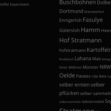
Buschbohnen
Dolbe
toffel Experiment
Dortmund
Drensteinfurt
Fasulye
Ennigerloh
Hamm
Gütersloh
Hees
Hof Stratmann
Kartoffel
hofstratmann
Lahana
Mais
Knoblauch
Mango
NRW
Münster
misir
Möhren
Oelde
Patates
rote Bete
Sa
selber
selber ernten
pflücken
selber sammel
So
Selbsterntefeld
selbersammeln