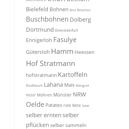
#dortmund
Bielefeld
Bohnen
Brot
Brötchen
Buschbohnen
Dolberg
Dortmund
Drensteinfurt
Fasulye
Ennigerloh
Hamm
Gütersloh
Heessen
Hof Stratmann
Kartoffeln
hofstratmann
Lahana
Mais
Knoblauch
Mangold
NRW
Münster
misir
Möhren
Oelde
Patates
rote Bete
Salat
selber
selber ernten
pflücken
selber sammeln