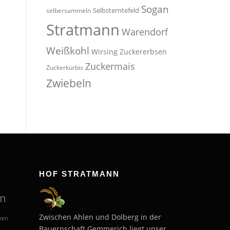
Sogan
Selbsterntefeld
selbersammeln
Stratmann
Warendorf
Weißkohl
Wirsing
Zuckererbsen
Zuckermais
Zuckerkürbis
Zwiebeln
HOF STRATMANN
m
Zwischen Ahlen und Dolberg in der
hen
Bauernschaft Gemmerich liegt unser