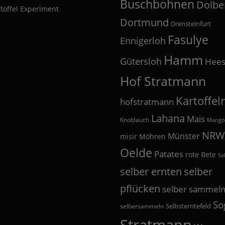
Buschbohnen
Dolbe
toffel Experiment
Dortmund
Drensteinfurt
Fasulye
Ennigerloh
Hamm
Gütersloh
Hees
Hof Stratmann
Kartoffel
hofstratmann
Lahana
Mais
Knoblauch
Mango
NRW
Münster
misir
Möhren
Oelde
Patates
rote Bete
Sa
selber
selber ernten
pflücken
selber sammel
So
Selbsterntefeld
selbersammeln