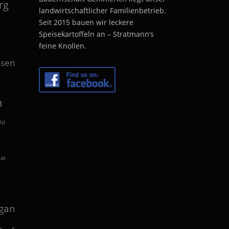
rg
landwirtschaftlicher Familienbetrieb.
Seit 2015 bauen wir leckere
Speisekartoffeln an – Stratmann’s
feine Knollen.
sen
n
ld
lat
n
gan