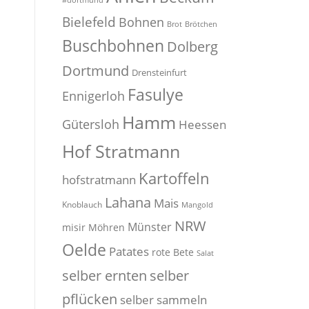
#dortmund
Bielefeld
Bohnen
Brot
Brötchen
Buschbohnen
Dolberg
Dortmund
Drensteinfurt
Fasulye
Ennigerloh
Hamm
Gütersloh
Heessen
Hof Stratmann
Kartoffeln
hofstratmann
Lahana
Mais
Knoblauch
Mangold
NRW
Münster
misir
Möhren
Oelde
Patates
rote Bete
Salat
selber
selber ernten
pflücken
selber sammeln