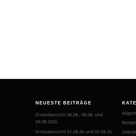
NEUESTE BEITRÄGE
KAT
Allgem
Ernteübersicht 06.08., 08.08. und
09.08.2026
Rezep
Ernteübersicht 01.08.26 und 02.08.26
Selbst