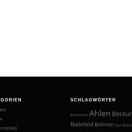
EGORIEN
SCHLAGWÖRTER
ein
Ahlen
Becku
#dortmund
te
Bielefeld
Bohnen
Brot
Brötc
erntefeld