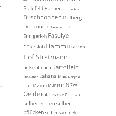
#dortmund
n
Bielefeld
Bohnen
Brot
Brötchen
Buschbohnen
Dolberg
Dortmund
Drensteinfurt
Fasulye
Ennigerloh
Hamm
Gütersloh
Heessen
Hof Stratmann
1
e
Kartoffeln
hofstratmann
Lahana
Mais
Knoblauch
Mangold
NRW
Münster
misir
Möhren
Oelde
Patates
rote Bete
Salat
selber
selber ernten
pflücken
selber sammeln