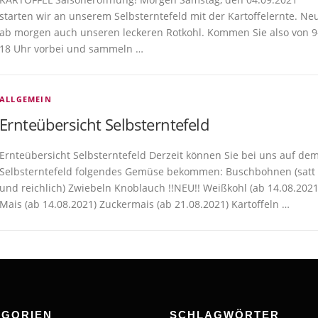
starten wir an unserem Selbsterntefeld mit der Kartoffelernte. Ne
ab morgen auch unseren leckeren Rotkohl. Kommen Sie also von 9
18 Uhr vorbei und sammeln …
ALLGEMEIN
Ernteübersicht Selbsterntefeld
Ernteübersicht Selbsterntefeld Derzeit können Sie bei uns auf de
Selbsterntefeld folgendes Gemüse bekommen: Buschbohnen (satt
und reichlich) Zwiebeln Knoblauch !!NEU!! Weißkohl (ab 14.08.2021
Mais (ab 14.08.2021) Zuckermais (ab 21.08.2021) Kartoffeln …
EGORIEN
SCHLAGWÖRTER