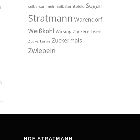
Sogan
Selbsterntefeld
selbersammeln
u
-
Stratmann
Warendorf
Weißkohl
Wirsing
Zuckererbsen
Zuckermais
Zuckerkürbis
Zwiebeln
m
)
HOF STRATMANN