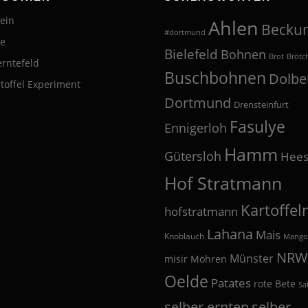
ein
Ahlen
Becku
#dortmund
te
Bielefeld
Bohnen
Brot
Brötc
erntefeld
Buschbohnen
Dolbe
toffel Experiment
Dortmund
Drensteinfurt
Fasulye
Ennigerloh
Hamm
Gütersloh
Hees
Hof Stratmann
Kartoffel
hofstratmann
Lahana
Mais
Knoblauch
Mango
NRW
Münster
misir
Möhren
Oelde
Patates
rote Bete
Sa
selber
selber ernten