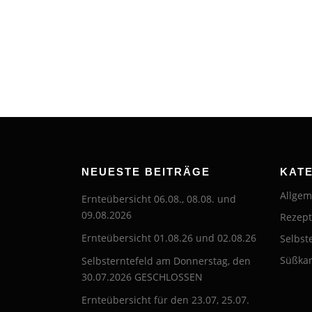
NEUESTE BEITRÄGE
KAT
Allgem
Ernteübersicht 06.08., 08.08. und
09.08.2026
Rezep
Ernteübersicht 01.08.26 und 02.08.26
Selbst
Süßkar
Selbsterntefeld am Donnerstag, den
30.07.2026 GESCHLOSSEN
Ernteübersicht für den 23.07, 25.07.