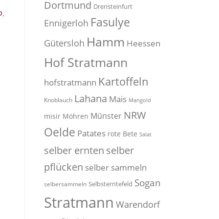
Dortmund
Drensteinfurt
D
,
Fasulye
Ennigerloh
Hamm
Gütersloh
Heessen
Hof Stratmann
Kartoffeln
hofstratmann
Lahana
Mais
Knoblauch
Mangold
NRW
Münster
misir
Möhren
Oelde
Patates
rote Bete
Salat
selber
selber ernten
pflücken
selber sammeln
Sogan
Selbsterntefeld
selbersammeln
Stratmann
Warendorf