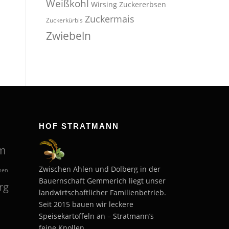
Weißkohl
Wirsing
Zuckererbsen
Zuckermais
Zuckerkürbis
Zwiebeln
HOF STRATMANN
m
Zwischen Ahlen und Dolberg in der
hen
Bauernschaft Gemmerich liegt unser
rg
landwirtschaftlicher Familienbetrieb.
Seit 2015 bauen wir leckere
Speisekartoffeln an – Stratmann’s
feine Knollen.