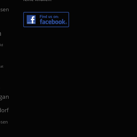
sen
n
ld
lat
n
gan
orf
bsen