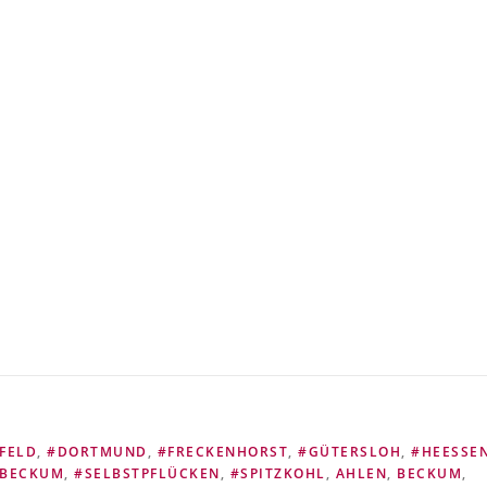
FELD
,
#DORTMUND
,
#FRECKENHORST
,
#GÜTERSLOH
,
#HEESSE
BECKUM
,
#SELBSTPFLÜCKEN
,
#SPITZKOHL
,
AHLEN
,
BECKUM
,