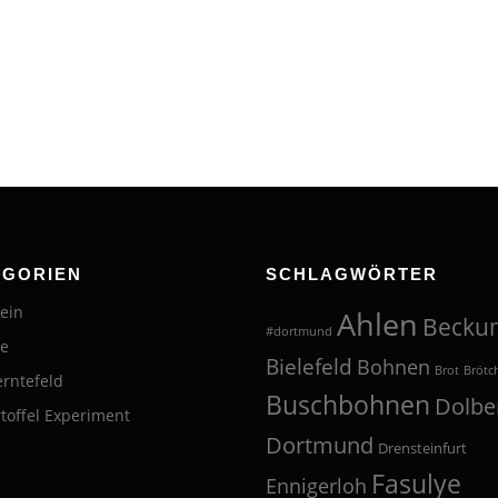
EGORIEN
SCHLAGWÖRTER
ein
Ahlen
Becku
#dortmund
te
Bielefeld
Bohnen
Brot
Brötc
erntefeld
Buschbohnen
Dolbe
toffel Experiment
Dortmund
Drensteinfurt
Fasulye
Ennigerloh