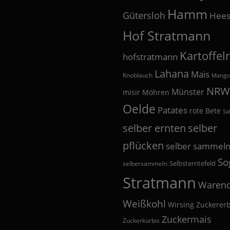
Hamm
Gütersloh
Hees
Hof Stratmann
Kartoffel
hofstratmann
Lahana
Mais
Knoblauch
Mango
NRW
Münster
misir
Möhren
Oelde
Patates
rote Bete
Sa
selber
selber ernten
pflücken
selber sammel
So
Selbsterntefeld
selbersammeln
Stratmann
Warend
Weißkohl
Wirsing
Zuckerer
Zuckermais
Zuckerkürbis