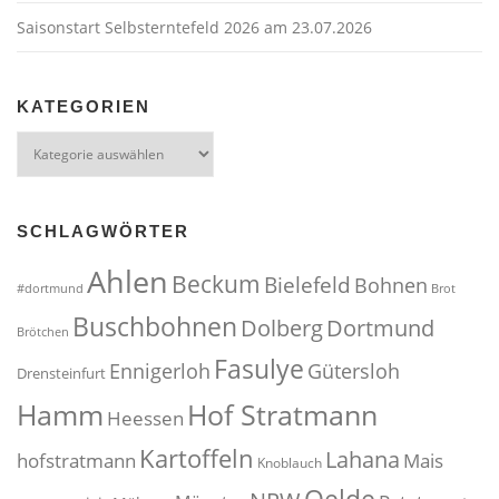
Saisonstart Selbsterntefeld 2026 am 23.07.2026
KATEGORIEN
Kategorien
SCHLAGWÖRTER
Ahlen
Beckum
Bielefeld
Bohnen
#dortmund
Brot
Buschbohnen
Dolberg
Dortmund
Brötchen
Fasulye
Ennigerloh
Gütersloh
Drensteinfurt
Hof Stratmann
Hamm
Heessen
Kartoffeln
Lahana
hofstratmann
Mais
Knoblauch