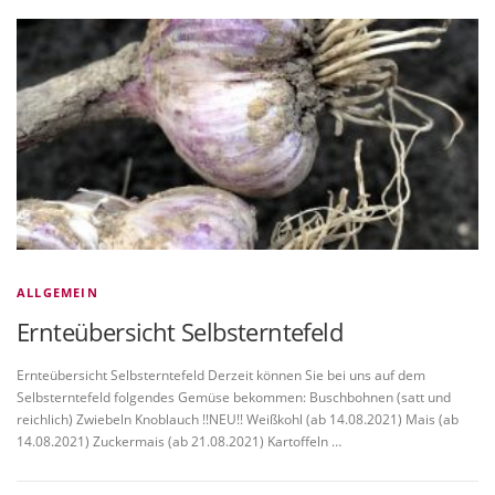
ALLGEMEIN
Ernteübersicht Selbsterntefeld
Ernteübersicht Selbsterntefeld Derzeit können Sie bei uns auf dem
Selbsterntefeld folgendes Gemüse bekommen: Buschbohnen (satt und
reichlich) Zwiebeln Knoblauch !!NEU!! Weißkohl (ab 14.08.2021) Mais (ab
14.08.2021) Zuckermais (ab 21.08.2021) Kartoffeln …
B