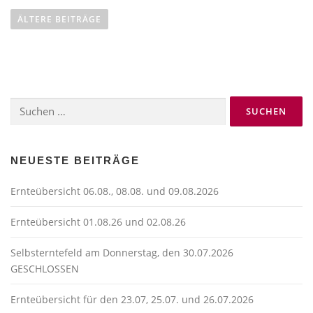
e
ÄLTERE BEITRÄGE
i
t
r
a
Suchen
g
nach:
s
n
a
NEUESTE BEITRÄGE
v
Ernteübersicht 06.08., 08.08. und 09.08.2026
i
g
Ernteübersicht 01.08.26 und 02.08.26
a
t
Selbsterntefeld am Donnerstag, den 30.07.2026
GESCHLOSSEN
i
o
Ernteübersicht für den 23.07, 25.07. und 26.07.2026
n