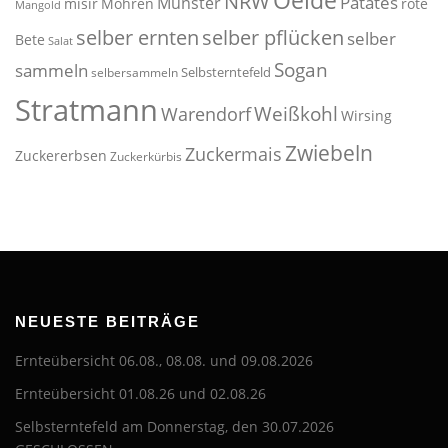
Oelde
NRW
Patates
Münster
misir
Möhren
rote
Mangold
selber pflücken
selber ernten
selber
Bete
Salat
Sogan
sammeln
Selbsterntefeld
selbersammeln
Stratmann
Weißkohl
Warendorf
Wirsing
Zwiebeln
Zuckermais
Zuckererbsen
Zuckerkürbis
NEUESTE BEITRÄGE
Ernteübersicht 06.08., 08.08. und 09.08.2026
Ernteübersicht 01.08.26 und 02.08.26
Selbsterntefeld am Donnerstag, den 30.07.2026