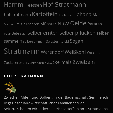
Hof Stratmann
Hamm
Heessen
Kartoffeln
Lahana
hofstratmann
Mais
Knoblauch
Oelde
NRW
Patates
Münster
misir
Möhren
Mangold
selber pflücken
selber ernten
selber
rote Bete
Salat
Sogan
sammeln
Selbsterntefeld
selbersammeln
Stratmann
Weißkohl
Warendorf
Wirsing
Zwiebeln
Zuckermais
Zuckererbsen
Zuckerkürbis
HOF STRATMANN
Zwischen Ahlen und Dolberg in der Bauernschaft Gemmerich
liegt unser landwirtschaftlicher Familienbetrieb.
Seit 2015 bauen wir leckere Speisekartoffeln an – Stratmann’s