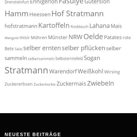
Fasulye
Ennigerloh
Gütersloh
Drensteinfurt
Hof Stratmann
Hamm
Heessen
Kartoffeln
Lahana
hofstratmann
Mais
Knoblauch
Oelde
NRW
Patates
Münster
misir
Möhren
rote
Mangold
selber pflücken
selber ernten
selber
Bete
Salat
Sogan
sammeln
Selbsterntefeld
selbersammeln
Stratmann
Weißkohl
Warendorf
Wirsing
Zwiebeln
Zuckermais
Zuckererbsen
Zuckerkürbis
NEUESTE BEITRÄGE