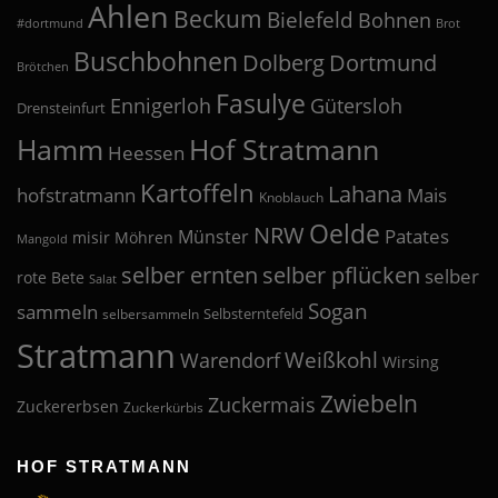
Ahlen
Beckum
Bielefeld
Bohnen
#dortmund
Brot
Buschbohnen
Dolberg
Dortmund
Brötchen
Fasulye
Ennigerloh
Gütersloh
Drensteinfurt
Hof Stratmann
Hamm
Heessen
Kartoffeln
Lahana
hofstratmann
Mais
Knoblauch
Oelde
NRW
Patates
Münster
misir
Möhren
Mangold
selber pflücken
selber ernten
selber
rote Bete
Salat
Sogan
sammeln
Selbsterntefeld
selbersammeln
Stratmann
Weißkohl
Warendorf
Wirsing
Zwiebeln
Zuckermais
Zuckererbsen
Zuckerkürbis
HOF STRATMANN