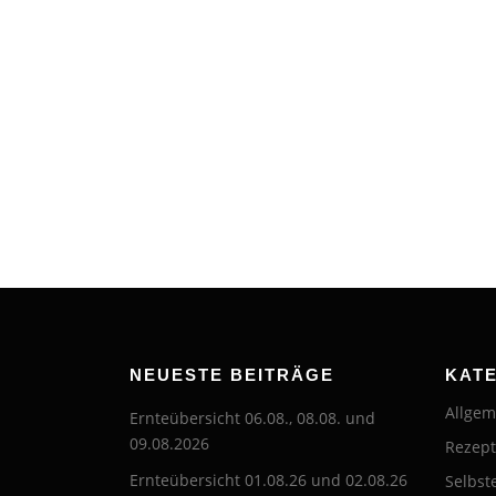
NEUESTE BEITRÄGE
KAT
Allgem
Ernteübersicht 06.08., 08.08. und
09.08.2026
Rezep
Ernteübersicht 01.08.26 und 02.08.26
Selbst