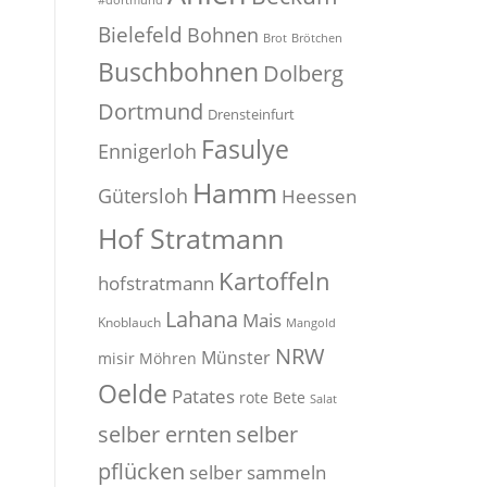
#dortmund
Bielefeld
Bohnen
Brot
Brötchen
Buschbohnen
Dolberg
Dortmund
Drensteinfurt
Fasulye
Ennigerloh
Hamm
Gütersloh
Heessen
Hof Stratmann
Kartoffeln
hofstratmann
Lahana
Mais
Knoblauch
Mangold
NRW
Münster
misir
Möhren
Oelde
Patates
rote Bete
Salat
selber
selber ernten
pflücken
selber sammeln