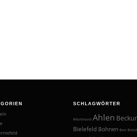
EGORIEN
SCHLAGWÖRTER
ein
Ahlen
Becku
#dortmund
te
Bielefeld
Bohnen
Brot
Brötc
erntefeld