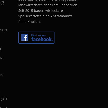
rg
landwirtschaftlicher Familienbetrieb.
Seit 2015 bauen wir leckere
Speisekartoffeln an – Stratmann’s
feine Knollen.
sen
n
ld
lat
n
gan