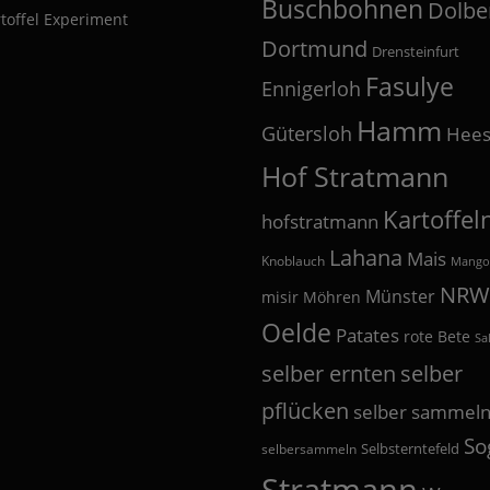
Buschbohnen
Dolbe
toffel Experiment
Dortmund
Drensteinfurt
Fasulye
Ennigerloh
Hamm
Gütersloh
Hees
Hof Stratmann
Kartoffel
hofstratmann
Lahana
Mais
Knoblauch
Mango
NRW
Münster
misir
Möhren
Oelde
Patates
rote Bete
Sa
selber
selber ernten
pflücken
selber sammel
So
Selbsterntefeld
selbersammeln