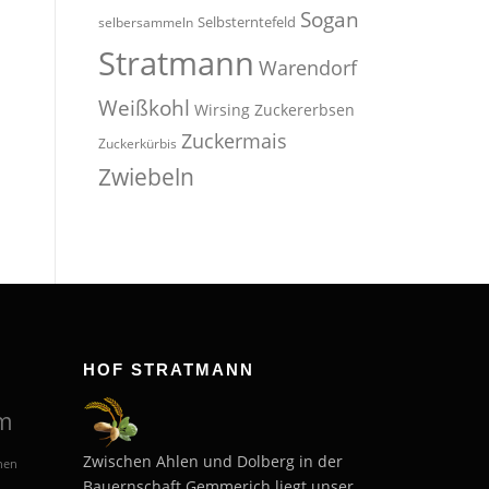
Sogan
Selbsterntefeld
selbersammeln
Stratmann
Warendorf
Weißkohl
Wirsing
Zuckererbsen
Zuckermais
Zuckerkürbis
Zwiebeln
HOF STRATMANN
m
Zwischen Ahlen und Dolberg in der
hen
Bauernschaft Gemmerich liegt unser