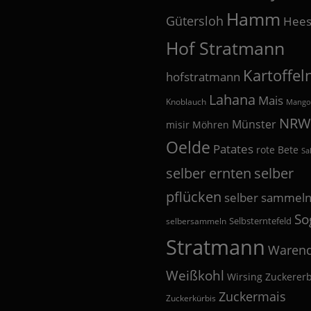
Hamm
Gütersloh
Hees
Hof Stratmann
Kartoffel
hofstratmann
Lahana
Mais
Knoblauch
Mango
NRW
Münster
misir
Möhren
Oelde
Patates
rote Bete
Sa
selber
selber ernten
pflücken
selber sammel
So
Selbsterntefeld
selbersammeln
Stratmann
Warend
Weißkohl
Wirsing
Zuckerer
Zuckermais
Zuckerkürbis