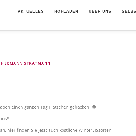
AKTUELLES
HOFLADEN
ÜBER UNS
SELB
N
HERMANN STRATMANN
 haben einen ganzen Tag Plätzchen gebacken. 😀
ius‼️
n, hier finden Sie jetzt auch köstliche WinterEISsorten!