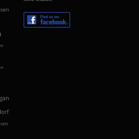
sen
n
ld
lat
n
gan
orf
bsen