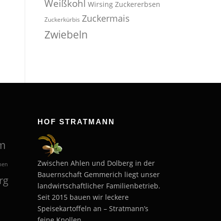
Weißkohl
Wirsing
Zuckererbsen
Zuckermais
Zuckerkürbis
Zwiebeln
HOF STRATMANN
m
Zwischen Ahlen und Dolberg in der
hen
Bauernschaft Gemmerich liegt unser
rg
landwirtschaftlicher Familienbetrieb.
Seit 2015 bauen wir leckere
Speisekartoffeln an – Stratmann’s
feine Knollen.