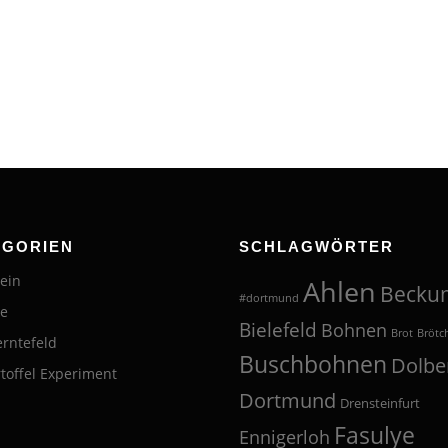
EGORIEN
SCHLAGWÖRTER
ein
Ahlen
Becku
#dortmund
te
Bielefeld
Bohnen
Brot
Brötc
erntefeld
Buschbohnen
Dolbe
toffel Experiment
Dortmund
Drensteinfurt
Fasulye
Ennigerloh