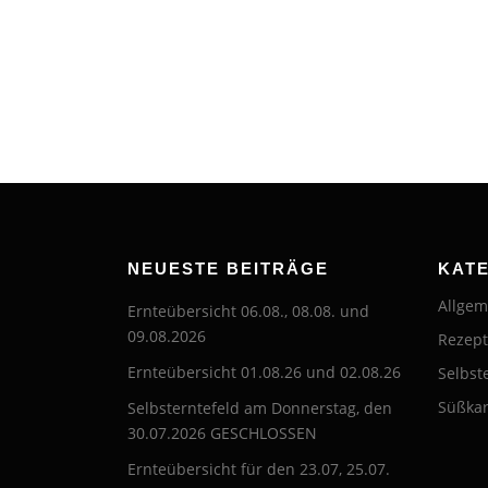
NEUESTE BEITRÄGE
KAT
Allgem
Ernteübersicht 06.08., 08.08. und
09.08.2026
Rezep
Ernteübersicht 01.08.26 und 02.08.26
Selbst
Süßkar
Selbsterntefeld am Donnerstag, den
30.07.2026 GESCHLOSSEN
Ernteübersicht für den 23.07, 25.07.