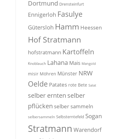
Dortmund
Drensteinfurt
Fasulye
Ennigerloh
Hamm
Gütersloh
Heessen
Hof Stratmann
Kartoffeln
hofstratmann
Lahana
Mais
Knoblauch
Mangold
NRW
Münster
misir
Möhren
Oelde
Patates
rote Bete
Salat
selber
selber ernten
pflücken
selber sammeln
Sogan
Selbsterntefeld
selbersammeln
Stratmann
Warendorf