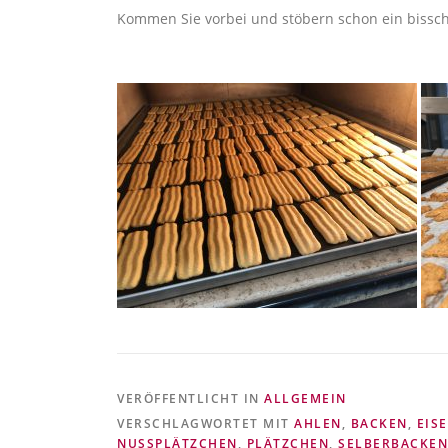
Kommen Sie vorbei und stöbern schon ein bissch
VERÖFFENTLICHT IN
ALLGEMEIN
VERSCHLAGWORTET MIT
AHLEN
,
BACKEN
,
EIS
NUSSPLÄTZCHEN
,
PLÄTZCHEN
,
SELBERBACKEN