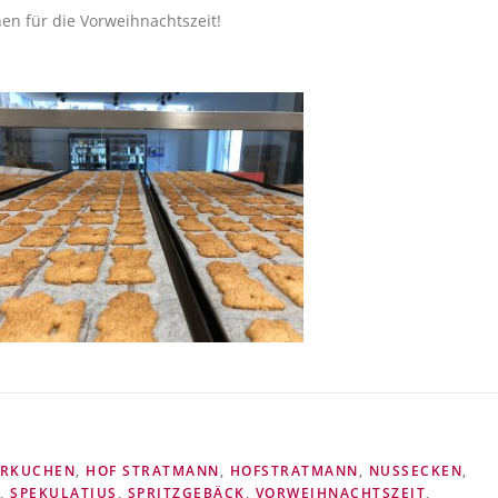
en für die Vorweihnachtszeit!
ERKUCHEN
,
HOF STRATMANN
,
HOFSTRATMANN
,
NUSSECKEN
,
,
SPEKULATIUS
,
SPRITZGEBÄCK
,
VORWEIHNACHTSZEIT
,