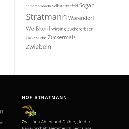
Sogan
Selbsterntefeld
selbersammeln
Stratmann
Warendorf
Weißkohl
Wirsing
Zuckererbsen
Zuckermais
Zuckerkürbis
Zwiebeln
HOF STRATMANN
m
Zwischen Ahlen und Dolberg in der
hen
Bauernschaft Gemmerich liegt unser