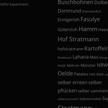
Buschbohnen
Dolbe
toffel Experiment
Dortmund
Drensteinfurt
Fasulye
Ennigerloh
Hamm
Gütersloh
Hees
Hof Stratmann
Kartoffel
hofstratmann
Lahana
Mais
Knoblauch
Mango
NRW
Münster
misir
Möhren
Oelde
Patates
rote Bete
Sa
selber
selber ernten
pflücken
selber sammel
So
Selbsterntefeld
selbersammeln