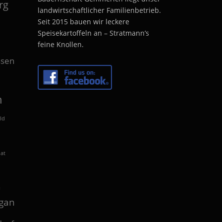
rg
landwirtschaftlicher Familienbetrieb.
Seit 2015 bauen wir leckere
Speisekartoffeln an – Stratmann’s
feine Knollen.
sen
n
ld
lat
n
gan