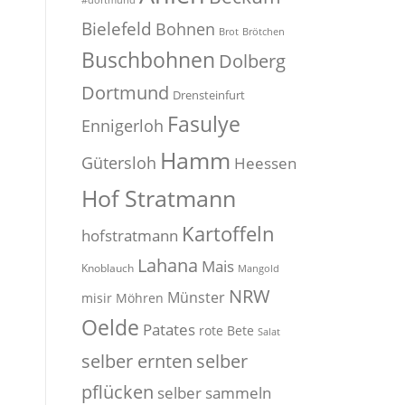
#dortmund
Bielefeld
Bohnen
Brot
Brötchen
Buschbohnen
Dolberg
Dortmund
Drensteinfurt
Fasulye
Ennigerloh
Hamm
Gütersloh
Heessen
Hof Stratmann
Kartoffeln
hofstratmann
Lahana
Mais
Knoblauch
Mangold
NRW
Münster
misir
Möhren
Oelde
Patates
rote Bete
Salat
selber
selber ernten
pflücken
selber sammeln