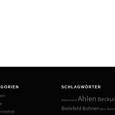
EGORIEN
SCHLAGWÖRTER
ein
Ahlen
Becku
#dortmund
te
Bielefeld
Bohnen
Brot
Brötc
erntefeld