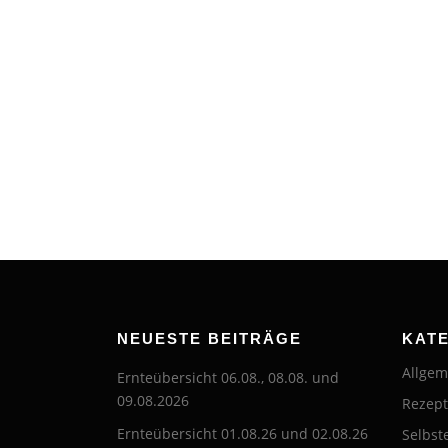
NEUESTE BEITRÄGE
KAT
Allgem
Ernteübersicht 06.08., 08.08. und
09.08.2026
Rezep
Ernteübersicht 01.08.26 und 02.08.26
Selbst