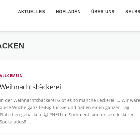
AKTUELLES
HOFLADEN
ÜBER UNS
SELB
ACKEN
ALLGEMEIN
Weihnachtsbäckerei
In der Weihnachtsbäckerei Gibt es so manche Leckerei….. Wir war
diese Woche ganz fleißig für Sie und haben einen ganzen Tag
Plätzchen gebacken. 😀 ‼️NEU im Sortiment sind unsere leckeren
Spekulatius‼️ …