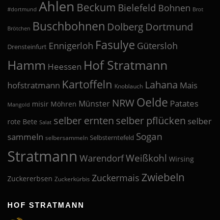
Ahlen
Beckum
Bielefeld
Bohnen
#dortmund
Brot
Buschbohnen
Dolberg
Dortmund
Brötchen
Fasulye
Ennigerloh
Gütersloh
Drensteinfurt
Hof Stratmann
Hamm
Heessen
Kartoffeln
Lahana
hofstratmann
Mais
Knoblauch
Oelde
NRW
Patates
Münster
misir
Möhren
Mangold
selber pflücken
selber ernten
selber
rote Bete
Salat
Sogan
sammeln
Selbsterntefeld
selbersammeln
Stratmann
Weißkohl
Warendorf
Wirsing
Zwiebeln
Zuckermais
Zuckererbsen
Zuckerkürbis
HOF STRATMANN