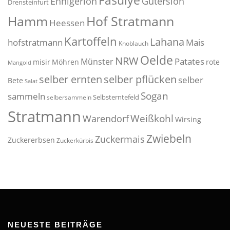
Fasulye
Ennigerloh
Gütersloh
Drensteinfurt
Hof Stratmann
Hamm
Heessen
Kartoffeln
Lahana
hofstratmann
Mais
Knoblauch
Oelde
NRW
Patates
Münster
misir
Möhren
rote
Mangold
selber pflücken
selber ernten
selber
Bete
Salat
Sogan
sammeln
Selbsterntefeld
selbersammeln
Stratmann
Weißkohl
Warendorf
Wirsing
Zwiebeln
Zuckermais
Zuckererbsen
Zuckerkürbis
NEUESTE BEITRÄGE