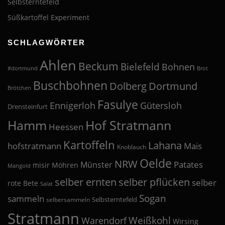
Selbsterntefeld
Süßkartoffel Experiment
SCHLAGWÖRTER
Ahlen
Beckum
Bielefeld
Bohnen
#dortmund
Brot
Buschbohnen
Dolberg
Dortmund
Brötchen
Fasulye
Ennigerloh
Gütersloh
Drensteinfurt
Hof Stratmann
Hamm
Heessen
Kartoffeln
Lahana
hofstratmann
Mais
Knoblauch
Oelde
NRW
Patates
Münster
misir
Möhren
Mangold
selber pflücken
selber ernten
selber
rote Bete
Salat
Sogan
sammeln
Selbsterntefeld
selbersammeln
Stratmann
Weißkohl
Warendorf
Wirsing