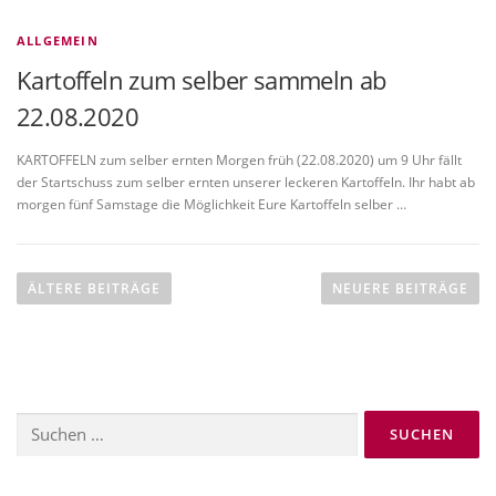
ALLGEMEIN
Kartoffeln zum selber sammeln ab
22.08.2020
KARTOFFELN zum selber ernten Morgen früh (22.08.2020) um 9 Uhr fällt
der Startschuss zum selber ernten unserer leckeren Kartoffeln. Ihr habt ab
morgen fünf Samstage die Möglichkeit Eure Kartoffeln selber …
B
e
ÄLTERE BEITRÄGE
NEUERE BEITRÄGE
i
t
r
a
Suchen
g
nach:
s
n