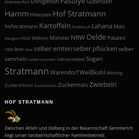
Fasulye
Ennigerloh
Gütersloh
Drensteinfurt
Hof Stratmann
Hamm
Heessen
Kartoffeln
Lahana
hofstratmann
Mais
Knoblauch
Oelde
NRW
Patates
Münster
misir
Möhren
Mangold
selber pflücken
selber ernten
selber
rote Bete
Salat
Sogan
sammeln
Selbsterntefeld
selbersammeln
Stratmann
Weißkohl
Warendorf
Wirsing
Zwiebeln
Zuckermais
Zuckererbsen
Zuckerkürbis
HOF STRATMANN
Zwischen Ahlen und Dolberg in der Bauernschaft Gemmerich
liegt unser landwirtschaftlicher Familienbetrieb.