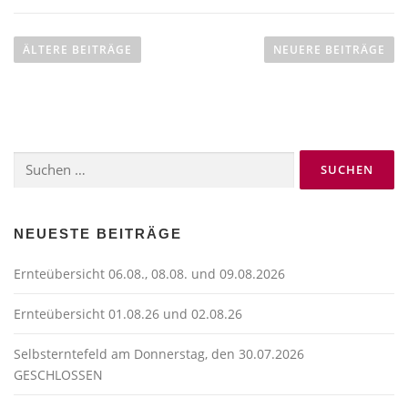
B
e
ÄLTERE BEITRÄGE
NEUERE BEITRÄGE
i
t
r
a
Suchen
g
nach:
s
n
a
NEUESTE BEITRÄGE
v
Ernteübersicht 06.08., 08.08. und 09.08.2026
i
g
Ernteübersicht 01.08.26 und 02.08.26
a
t
Selbsterntefeld am Donnerstag, den 30.07.2026
GESCHLOSSEN
i
o