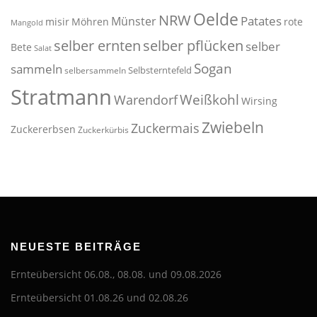
Oelde
NRW
Patates
Münster
misir
Möhren
rote
Mangold
selber pflücken
selber ernten
selber
Bete
Salat
Sogan
sammeln
Selbsterntefeld
selbersammeln
Stratmann
Weißkohl
Warendorf
Wirsing
Zwiebeln
Zuckermais
Zuckererbsen
Zuckerkürbis
NEUESTE BEITRÄGE
Ernteübersicht 06.08., 08.08. und 09.08.2026
Ernteübersicht 01.08.26 und 02.08.26