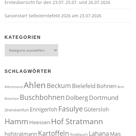
Ernteübersicht für den 23.07, 25.07. und 26.07.2026
n
Saisonstart Selbsterntefeld 2026 am 23.07.2026
KATEGORIEN
Kategorien
SCHLAGWÖRTER
Ahlen
Beckum
Bielefeld
Bohnen
#dortmund
Brot
Buschbohnen
Dolberg
Dortmund
Brötchen
Fasulye
Ennigerloh
Gütersloh
Drensteinfurt
Hof Stratmann
Hamm
Heessen
Kartoffeln
Lahana
hofstratmann
Mais
Knoblauch