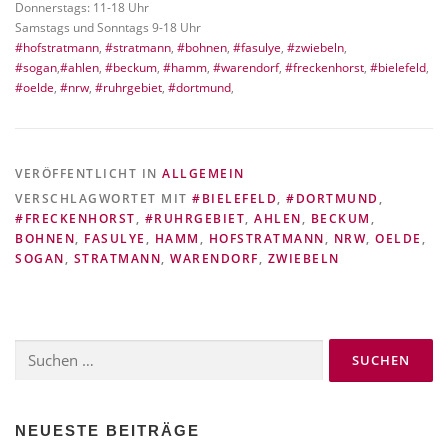
Donnerstags: 11-18 Uhr
Samstags und Sonntags 9-18 Uhr
#hofstratmann
,
#stratmann
,
#bohnen
,
#fasulye
,
#zwiebeln
,
#sogan
,
#ahlen
,
#beckum
,
#hamm
,
#warendorf
,
#freckenhorst
,
#bielefeld
,
#oelde
,
#nrw
,
#ruhrgebiet
,
#dortmund
,
VERÖFFENTLICHT IN
ALLGEMEIN
VERSCHLAGWORTET MIT
#BIELEFELD
,
#DORTMUND
,
#FRECKENHORST
,
#RUHRGEBIET
,
AHLEN
,
BECKUM
,
BOHNEN
,
FASULYE
,
HAMM
,
HOFSTRATMANN
,
NRW
,
OELDE
,
SOGAN
,
STRATMANN
,
WARENDORF
,
ZWIEBELN
Suchen
nach:
NEUESTE BEITRÄGE