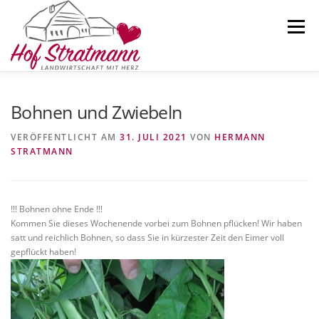
Zum
Inhalt
Menü
springen
AKTUELLES
HOFLADEN
ÜBER UNS
Bohnen und Zwiebeln
VERÖFFENTLICHT AM
31. JULI 2021
VON
HERMANN
STRATMANN
SELBSTERNTEFELD
KARTOFFELN
KONTAKT
!!! Bohnen ohne Ende !!!
Kommen Sie dieses Wochenende vorbei zum Bohnen pflücken! Wir haben
satt und reichlich Bohnen, so dass Sie in kürzester Zeit den Eimer voll
gepflückt haben!