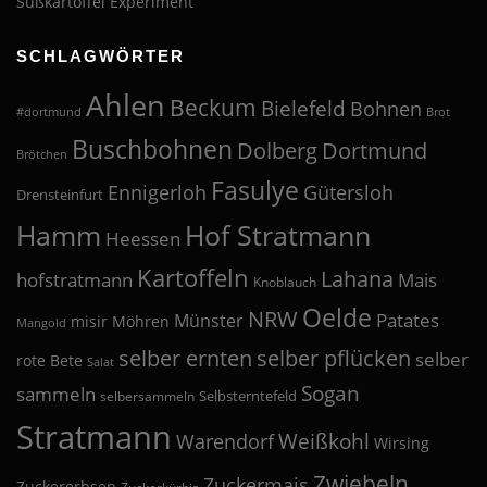
Süßkartoffel Experiment
SCHLAGWÖRTER
Ahlen
Beckum
Bielefeld
Bohnen
#dortmund
Brot
Buschbohnen
Dolberg
Dortmund
Brötchen
Fasulye
Ennigerloh
Gütersloh
Drensteinfurt
Hof Stratmann
Hamm
Heessen
Kartoffeln
Lahana
hofstratmann
Mais
Knoblauch
Oelde
NRW
Patates
Münster
misir
Möhren
Mangold
selber pflücken
selber ernten
selber
rote Bete
Salat
Sogan
sammeln
Selbsterntefeld
selbersammeln
Stratmann
Weißkohl
Warendorf
Wirsing
Zwiebeln
Zuckermais