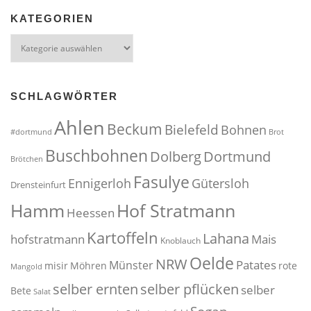
KATEGORIEN
Kategorien
SCHLAGWÖRTER
Ahlen
Beckum
Bielefeld
Bohnen
#dortmund
Brot
Buschbohnen
Dolberg
Dortmund
Brötchen
Fasulye
Ennigerloh
Gütersloh
Drensteinfurt
Hof Stratmann
Hamm
Heessen
Kartoffeln
Lahana
hofstratmann
Mais
Knoblauch
Oelde
NRW
Patates
Münster
misir
Möhren
rote
Mangold
selber pflücken
selber ernten
selber
Bete
Salat