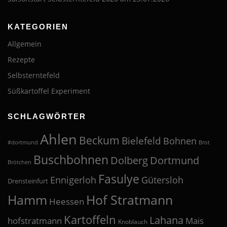
KATEGORIEN
Allgemein
Rezepte
Selbsterntefeld
Süßkartoffel Experiment
SCHLAGWÖRTER
Ahlen
Beckum
Bielefeld
Bohnen
#dortmund
Brot
Buschbohnen
Dolberg
Dortmund
Brötchen
Fasulye
Ennigerloh
Gütersloh
Drensteinfurt
Hof Stratmann
Hamm
Heessen
Kartoffeln
Lahana
hofstratmann
Mais
Knoblauch