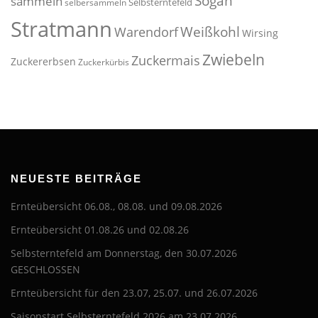
Sogan
sammeln
Selbsterntefeld
selbersammeln
Stratmann
Weißkohl
Warendorf
Wirsing
Zwiebeln
Zuckermais
Zuckererbsen
Zuckerkürbis
NEUESTE BEITRÄGE
Ernteübersicht 06.08., 08.08. und 09.08.2026
Ernteübersicht 01.08.26 und 02.08.26
Selbsterntefeld am Donnerstag, den 30.07.2026
GESCHLOSSEN
Ernteübersicht für den 23.07, 25.07. und 26.07.2026
Saisonstart Selbsterntefeld 2026 am 23.07.2026