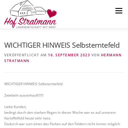
Zum
Inhalt
Menü
springen
AKTUELLES
HOFLADEN
ÜBER UNS
WICHTIGER HINWEIS Selbsterntefeld
VERÖFFENTLICHT AM
16. SEPTEMBER 2023
VON
HERMANN
STRATMANN
SELBSTERNTEFELD
KARTOFFELN
KONTAKT
WICHTIGER HINWEIS Selbsterntefeld
Zwiebeln ausverkauft!!!!!!
Liebe Kunden,
bedingt durch den starken Regen in dieser Woche war es auf unserem
Kartoffelfeld heute sehr nass.
Dadurch war zum einen das Parken auf den Feldern nicht immer möglich