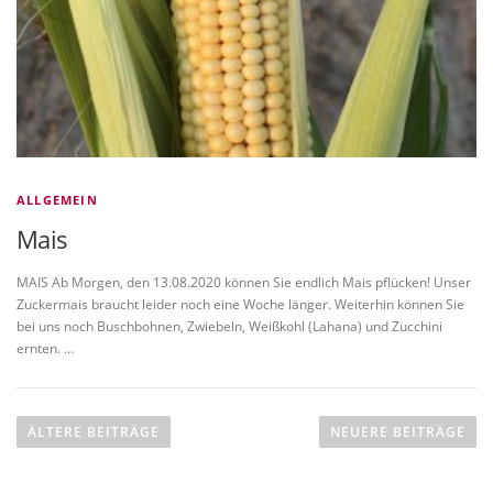
ALLGEMEIN
Mais
MAIS Ab Morgen, den 13.08.2020 können Sie endlich Mais pflücken! Unser
Zuckermais braucht leider noch eine Woche länger. Weiterhin können Sie
bei uns noch Buschbohnen, Zwiebeln, Weißkohl (Lahana) und Zucchini
ernten. …
B
e
ÄLTERE BEITRÄGE
NEUERE BEITRÄGE
i
t