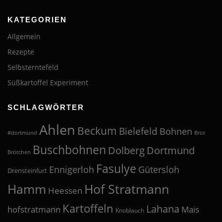
KATEGORIEN
Allgemein
Rezepte
Selbsterntefeld
Süßkartoffel Experiment
SCHLAGWÖRTER
Ahlen
Beckum
Bielefeld
Bohnen
#dortmund
Brot
Buschbohnen
Dolberg
Dortmund
Brötchen
Fasulye
Ennigerloh
Gütersloh
Drensteinfurt
Hof Stratmann
Hamm
Heessen
Kartoffeln
Lahana
hofstratmann
Mais
Knoblauch