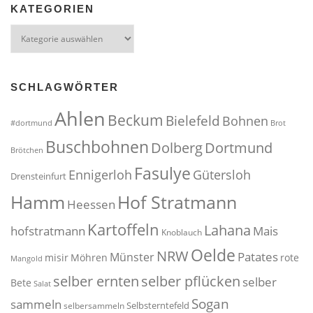
KATEGORIEN
Kategorien
SCHLAGWÖRTER
Ahlen
Beckum
Bielefeld
Bohnen
#dortmund
Brot
Buschbohnen
Dolberg
Dortmund
Brötchen
Fasulye
Ennigerloh
Gütersloh
Drensteinfurt
Hof Stratmann
Hamm
Heessen
Kartoffeln
Lahana
hofstratmann
Mais
Knoblauch
Oelde
NRW
Patates
Münster
misir
Möhren
rote
Mangold
selber pflücken
selber ernten
selber
Bete
Salat
Sogan
sammeln
Selbsterntefeld
selbersammeln