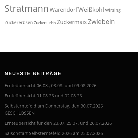
Stratmann
Weißkohl
Warendorf
Wirsing
Zwiebeln
Zuckermais
Zuckererbsen
Zuckerkürbis
NEUESTE BEITRÄGE
Ernteübersicht 06.08., 08.08. und 09.08.2026
Ernteübersicht 01.08.26 und 02.08.26
Selbsterntefeld am Donnerstag, den 30.07.2026
GESCHLOSSEN
Ernteübersicht für den 23.07, 25.07. und 26.07.2026
Saisonstart Selbsterntefeld 2026 am 23.07.2026