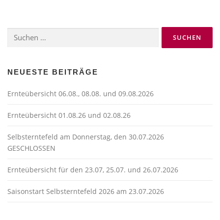
r
a
Suchen
g
nach:
s
n
a
NEUESTE BEITRÄGE
v
Ernteübersicht 06.08., 08.08. und 09.08.2026
i
g
Ernteübersicht 01.08.26 und 02.08.26
a
t
Selbsterntefeld am Donnerstag, den 30.07.2026
GESCHLOSSEN
i
o
Ernteübersicht für den 23.07, 25.07. und 26.07.2026
n
Saisonstart Selbsterntefeld 2026 am 23.07.2026