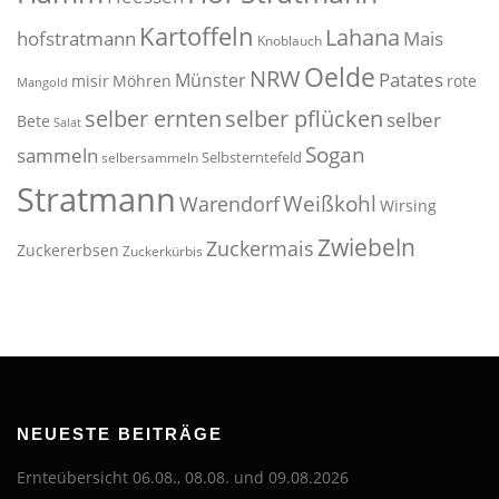
Kartoffeln
Lahana
hofstratmann
Mais
Knoblauch
Oelde
NRW
Patates
Münster
misir
Möhren
rote
Mangold
selber pflücken
selber ernten
selber
Bete
Salat
Sogan
sammeln
Selbsterntefeld
selbersammeln
Stratmann
Weißkohl
Warendorf
Wirsing
Zwiebeln
Zuckermais
Zuckererbsen
Zuckerkürbis
NEUESTE BEITRÄGE
Ernteübersicht 06.08., 08.08. und 09.08.2026