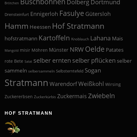
Buschbohnen
Dolberg
Dortmund
Brötchen
Fasulye
Ennigerloh
Gütersloh
Drensteinfurt
Hof Stratmann
Hamm
Heessen
Kartoffeln
Lahana
hofstratmann
Mais
Knoblauch
Oelde
NRW
Patates
Münster
misir
Möhren
Mangold
selber pflücken
selber ernten
selber
rote Bete
Salat
Sogan
sammeln
Selbsterntefeld
selbersammeln
Stratmann
Weißkohl
Warendorf
Wirsing
Zwiebeln
Zuckermais
Zuckererbsen
Zuckerkürbis
HOF STRATMANN