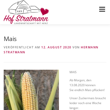
Zum
Inhalt
Menü
springen
AKTUELLES
HOFLADEN
ÜBER UNS
Mais
VERÖFFENTLICHT AM
12. AUGUST 2020
VON
HERMANN
STRATMANN
SELBSTERNTEFELD
KARTOFFELN
KONTAKT
MAIS
Ab Morgen, den
13.08.2020 können
Sie endlich Mais pflücken!
Unser Zuckermais braucht
leider noch eine Woche
länger.