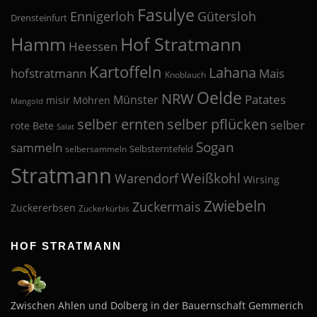
Fasulye
Ennigerloh
Gütersloh
Drensteinfurt
Hof Stratmann
Hamm
Heessen
Kartoffeln
Lahana
hofstratmann
Mais
Knoblauch
Oelde
NRW
Patates
Münster
misir
Möhren
Mangold
selber pflücken
selber ernten
selber
rote Bete
Salat
Sogan
sammeln
Selbsterntefeld
selbersammeln
Stratmann
Weißkohl
Warendorf
Wirsing
Zwiebeln
Zuckermais
Zuckererbsen
Zuckerkürbis
HOF STRATMANN
Zwischen Ahlen und Dolberg in der Bauernschaft Gemmerich