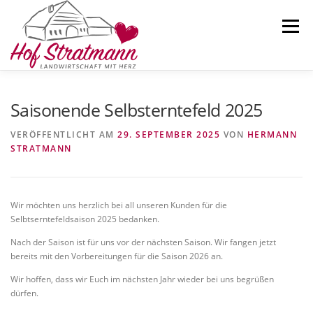
Zum
Inhalt
Menü
springen
AKTUELLES
HOFLADEN
ÜBER UNS
Saisonende Selbsterntefeld 2025
VERÖFFENTLICHT AM
29. SEPTEMBER 2025
VON
HERMANN
STRATMANN
SELBSTERNTEFELD
KARTOFFELN
KONTAKT
Wir möchten uns herzlich bei all unseren Kunden für die
Selbtserntefeldsaison 2025 bedanken.
Nach der Saison ist für uns vor der nächsten Saison. Wir fangen jetzt
bereits mit den Vorbereitungen für die Saison 2026 an.
Wir hoffen, dass wir Euch im nächsten Jahr wieder bei uns begrüßen
dürfen.