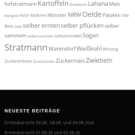
Kartoffeln
Lahana
hofstratmann
Mais
Knoblauch
Oelde
NRW
Patates
Münster
misir
Möhren
rote
Mangold
selber pflücken
selber ernten
selber
Bete
Salat
Sogan
sammeln
Selbsterntefeld
selbersammeln
Stratmann
Weißkohl
Warendorf
Wirsing
Zwiebeln
Zuckermais
Zuckererbsen
Zuckerkürbis
NEUESTE BEITRÄGE
Ernteübersicht 06.08., 08.08. und 09.08.2026
Ernteübersicht 01.08.26 und 02.08.26