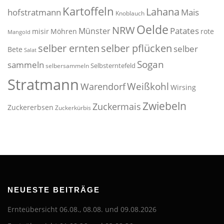
Kartoffeln
Lahana
hofstratmann
Mais
Knoblauch
Oelde
NRW
Patates
Münster
misir
Möhren
rote
Mangold
selber pflücken
selber ernten
selber
Bete
Salat
Sogan
sammeln
Selbsterntefeld
selbersammeln
Stratmann
Weißkohl
Warendorf
Wirsing
Zwiebeln
Zuckermais
Zuckererbsen
Zuckerkürbis
NEUESTE BEITRÄGE
Ernteübersicht 06.08., 08.08. und 09.08.2026