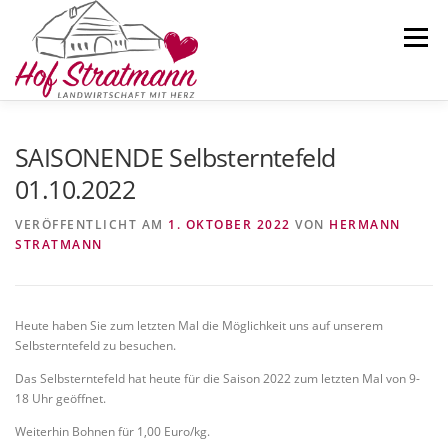
Zum
Inhalt
Menü
springen
AKTUELLES
HOFLADEN
ÜBER UNS
SAISONENDE Selbsterntefeld
01.10.2022
SELBSTERNTEFELD
KARTOFFELN
KONTAKT
VERÖFFENTLICHT AM
1. OKTOBER 2022
VON
HERMANN
STRATMANN
Heute haben Sie zum letzten Mal die Möglichkeit uns auf unserem
Selbsterntefeld zu besuchen.
Das Selbsterntefeld hat heute für die Saison 2022 zum letzten Mal von 9-
18 Uhr geöffnet.
Weiterhin Bohnen für 1,00 Euro/kg.