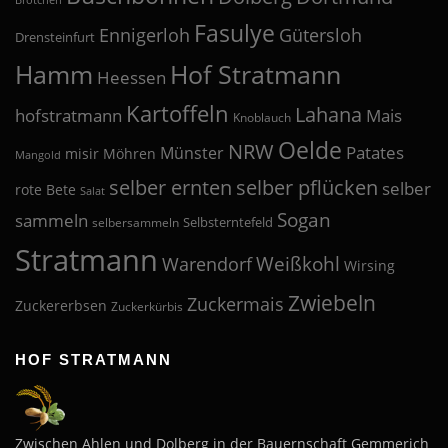
Fasulye
Ennigerloh
Gütersloh
Drensteinfurt
Hof Stratmann
Hamm
Heessen
Kartoffeln
Lahana
hofstratmann
Mais
Knoblauch
Oelde
NRW
Patates
Münster
misir
Möhren
Mangold
selber pflücken
selber ernten
selber
rote Bete
Salat
Sogan
sammeln
Selbsterntefeld
selbersammeln
Stratmann
Weißkohl
Warendorf
Wirsing
Zwiebeln
Zuckermais
Zuckererbsen
Zuckerkürbis
HOF STRATMANN
Zwischen Ahlen und Dolberg in der Bauernschaft Gemmerich