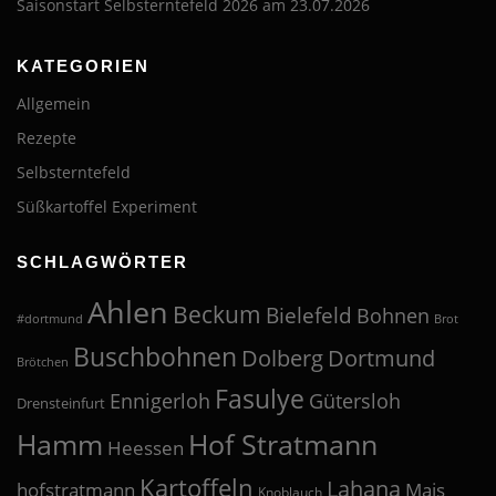
Saisonstart Selbsterntefeld 2026 am 23.07.2026
KATEGORIEN
Allgemein
Rezepte
Selbsterntefeld
Süßkartoffel Experiment
SCHLAGWÖRTER
Ahlen
Beckum
Bielefeld
Bohnen
#dortmund
Brot
Buschbohnen
Dolberg
Dortmund
Brötchen
Fasulye
Ennigerloh
Gütersloh
Drensteinfurt
Hof Stratmann
Hamm
Heessen
Kartoffeln
Lahana
hofstratmann
Mais
Knoblauch