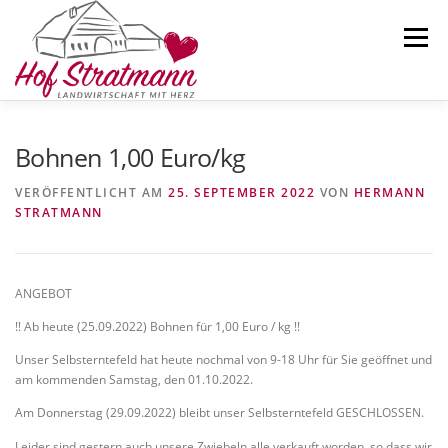
Zum
Inhalt
Menü
springen
AKTUELLES
HOFLADEN
ÜBER UNS
Bohnen 1,00 Euro/kg
VERÖFFENTLICHT AM
25. SEPTEMBER 2022
VON
HERMANN
STRATMANN
SELBSTERNTEFELD
KARTOFFELN
KONTAKT
ANGEBOT
!! Ab heute (25.09.2022) Bohnen für 1,00 Euro / kg !!
Unser Selbsterntefeld hat heute nochmal von 9-18 Uhr für Sie geöffnet und
am kommenden Samstag, den 01.10.2022.
Am Donnerstag (29.09.2022) bleibt unser Selbsterntefeld GESCHLOSSEN.
Leider sind gestern auch unsere Zwiebeln alle verkauft worden, so dass wir