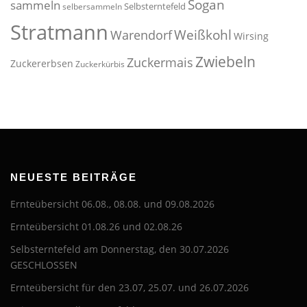
Sogan
sammeln
Selbsterntefeld
selbersammeln
Stratmann
Weißkohl
Warendorf
Wirsing
Zwiebeln
Zuckermais
Zuckererbsen
Zuckerkürbis
NEUESTE BEITRÄGE
Ernteübersicht 06.08., 08.08. und 09.08.2026
Ernteübersicht 01.08.26 und 02.08.26
Selbsterntefeld am Donnerstag, den 30.07.2026
GESCHLOSSEN
Ernteübersicht für den 23.07, 25.07. und 26.07.2026