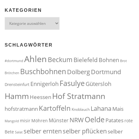
KATEGORIEN
Kategorien
SCHLAGWÖRTER
Ahlen
Beckum
Bielefeld
Bohnen
#dortmund
Brot
Buschbohnen
Dolberg
Dortmund
Brötchen
Fasulye
Ennigerloh
Gütersloh
Drensteinfurt
Hof Stratmann
Hamm
Heessen
Kartoffeln
Lahana
hofstratmann
Mais
Knoblauch
Oelde
NRW
Patates
Münster
misir
Möhren
rote
Mangold
selber pflücken
selber ernten
selber
Bete
Salat