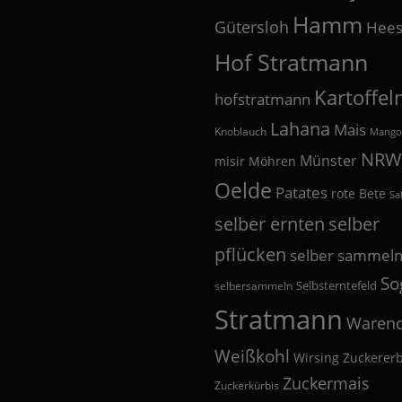
Hamm
Gütersloh
Hees
Hof Stratmann
Kartoffel
hofstratmann
Lahana
Mais
Knoblauch
Mango
NRW
Münster
misir
Möhren
Oelde
Patates
rote Bete
Sa
selber
selber ernten
pflücken
selber sammel
So
Selbsterntefeld
selbersammeln
Stratmann
Warend
Weißkohl
Wirsing
Zuckerer
Zuckermais
Zuckerkürbis