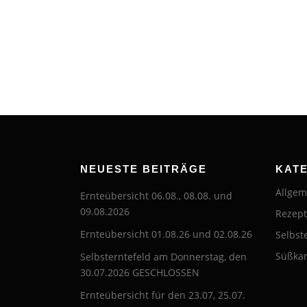
NEUESTE BEITRÄGE
KAT
Allgem
Ernteübersicht 06.08., 08.08. und
09.08.2026
Rezep
Ernteübersicht 01.08.26 und 02.08.26
Selbst
Süßkar
Selbsterntefeld am Donnerstag, den
30.07.2026 GESCHLOSSEN
Ernteübersicht für den 23.07, 25.07.