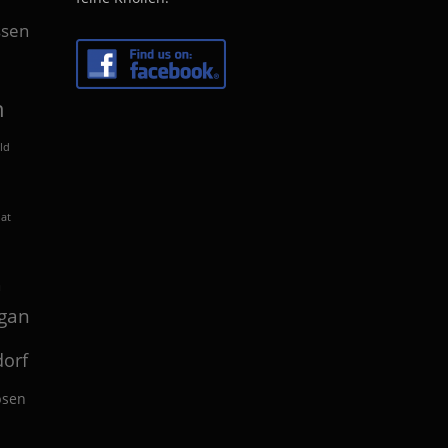
sen
n
ld
lat
n
gan
orf
bsen