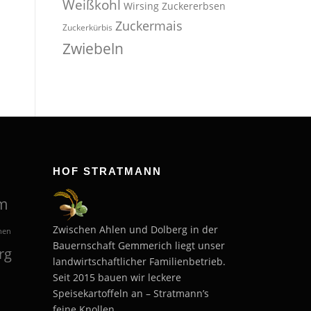
Weißkohl
Wirsing
Zuckererbsen
Zuckermais
Zuckerkürbis
Zwiebeln
HOF STRATMANN
m
Zwischen Ahlen und Dolberg in der
hen
Bauernschaft Gemmerich liegt unser
rg
landwirtschaftlicher Familienbetrieb.
Seit 2015 bauen wir leckere
Speisekartoffeln an – Stratmann’s
feine Knollen.