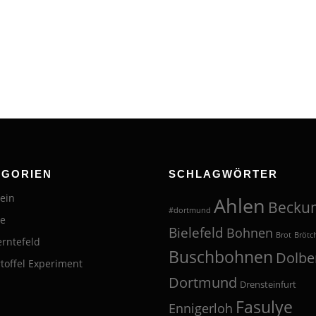
EGORIEN
SCHLAGWÖRTER
ein
Ahlen
Becku
#dortmund
te
Bielefeld
Bohnen
Brot
Brötc
erntefeld
Buschbohnen
Dolbe
toffel Experiment
Dortmund
Drensteinfurt
Fasulye
Ennigerloh