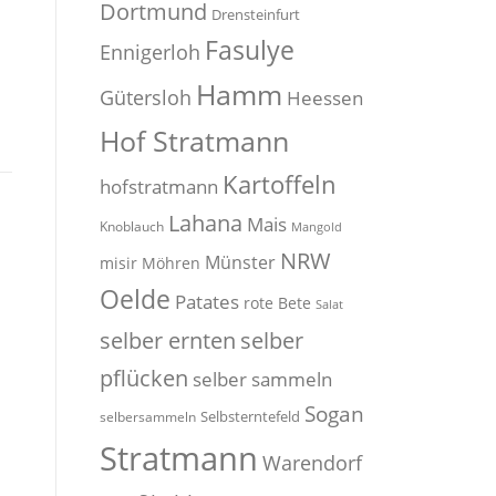
Dortmund
Drensteinfurt
Fasulye
Ennigerloh
Hamm
Gütersloh
Heessen
Hof Stratmann
Kartoffeln
hofstratmann
Lahana
Mais
Knoblauch
Mangold
NRW
Münster
misir
Möhren
Oelde
Patates
rote Bete
Salat
selber
selber ernten
pflücken
selber sammeln
Sogan
Selbsterntefeld
selbersammeln
Stratmann
Warendorf