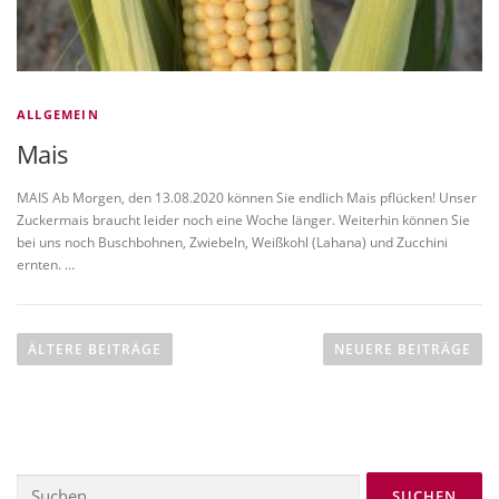
ALLGEMEIN
Mais
MAIS Ab Morgen, den 13.08.2020 können Sie endlich Mais pflücken! Unser
Zuckermais braucht leider noch eine Woche länger. Weiterhin können Sie
bei uns noch Buschbohnen, Zwiebeln, Weißkohl (Lahana) und Zucchini
ernten. …
B
e
ÄLTERE BEITRÄGE
NEUERE BEITRÄGE
i
t
r
a
Suchen
g