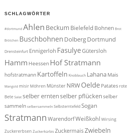
SCHLAGWÖRTER
Ahlen
Beckum
Bielefeld
Bohnen
#dortmund
Brot
Buschbohnen
Dolberg
Dortmund
Brötchen
Fasulye
Ennigerloh
Gütersloh
Drensteinfurt
Hof Stratmann
Hamm
Heessen
Kartoffeln
Lahana
hofstratmann
Mais
Knoblauch
Oelde
NRW
Patates
Münster
misir
Möhren
rote
Mangold
selber pflücken
selber ernten
selber
Bete
Salat
Sogan
sammeln
Selbsterntefeld
selbersammeln
Stratmann
Weißkohl
Warendorf
Wirsing
Zwiebeln
Zuckermais
Zuckererbsen
Zuckerkürbis