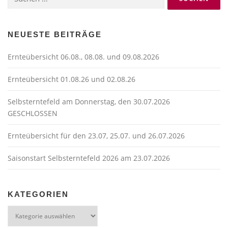
nach:
s
n
a
NEUESTE BEITRÄGE
v
Ernteübersicht 06.08., 08.08. und 09.08.2026
i
g
Ernteübersicht 01.08.26 und 02.08.26
a
t
Selbsterntefeld am Donnerstag, den 30.07.2026
GESCHLOSSEN
i
o
Ernteübersicht für den 23.07, 25.07. und 26.07.2026
n
Saisonstart Selbsterntefeld 2026 am 23.07.2026
KATEGORIEN
Kategorien