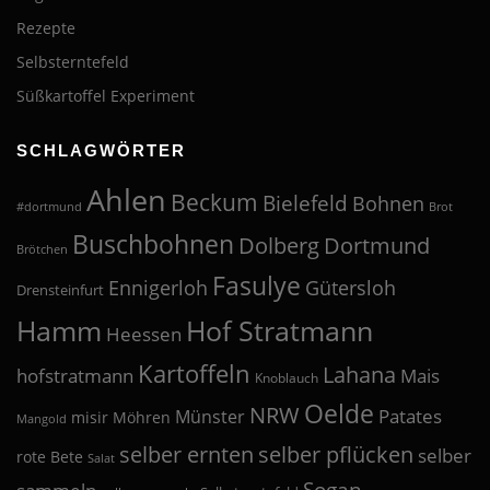
Rezepte
Selbsterntefeld
Süßkartoffel Experiment
SCHLAGWÖRTER
Ahlen
Beckum
Bielefeld
Bohnen
#dortmund
Brot
Buschbohnen
Dolberg
Dortmund
Brötchen
Fasulye
Ennigerloh
Gütersloh
Drensteinfurt
Hof Stratmann
Hamm
Heessen
Kartoffeln
Lahana
hofstratmann
Mais
Knoblauch
Oelde
NRW
Patates
Münster
misir
Möhren
Mangold
selber pflücken
selber ernten
selber
rote Bete
Salat
Sogan