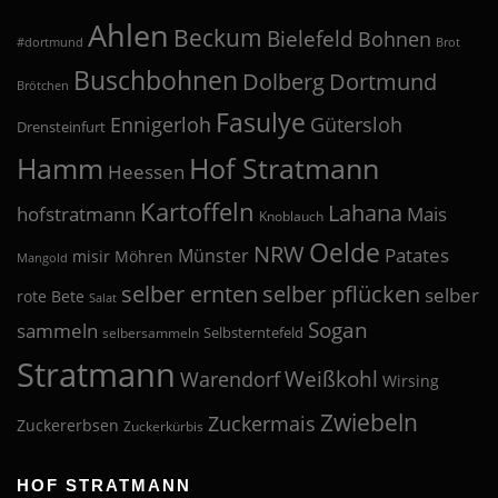
Ahlen
Beckum
Bielefeld
Bohnen
#dortmund
Brot
Buschbohnen
Dolberg
Dortmund
Brötchen
Fasulye
Ennigerloh
Gütersloh
Drensteinfurt
Hof Stratmann
Hamm
Heessen
Kartoffeln
Lahana
hofstratmann
Mais
Knoblauch
Oelde
NRW
Patates
Münster
misir
Möhren
Mangold
selber pflücken
selber ernten
selber
rote Bete
Salat
Sogan
sammeln
Selbsterntefeld
selbersammeln
Stratmann
Weißkohl
Warendorf
Wirsing
Zwiebeln
Zuckermais
Zuckererbsen
Zuckerkürbis
HOF STRATMANN