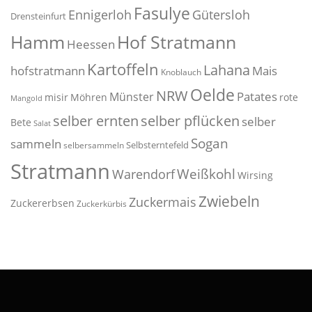
Fasulye
Ennigerloh
Gütersloh
Drensteinfurt
Hof Stratmann
Hamm
Heessen
Kartoffeln
Lahana
hofstratmann
Mais
Knoblauch
Oelde
NRW
Patates
Münster
misir
Möhren
rote
Mangold
selber pflücken
selber ernten
selber
Bete
Salat
Sogan
sammeln
Selbsterntefeld
selbersammeln
Stratmann
Weißkohl
Warendorf
Wirsing
Zwiebeln
Zuckermais
Zuckererbsen
Zuckerkürbis