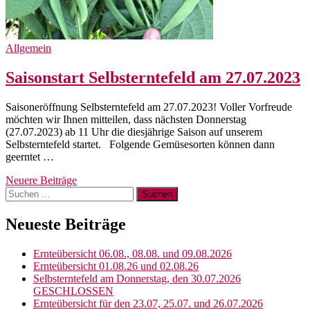
Allgemein
Saisonstart Selbsterntefeld am 27.07.2023
Saisoneröffnung Selbsterntefeld am 27.07.2023! Voller Vorfreude
möchten wir Ihnen mitteilen, dass nächsten Donnerstag
(27.07.2023) ab 11 Uhr die diesjährige Saison auf unserem
Selbsterntefeld startet. Folgende Gemüsesorten können dann
geerntet …
Beitragsnavigation
Neuere Beiträge
Suchen
nach:
Neueste Beiträge
Ernteübersicht 06.08., 08.08. und 09.08.2026
Ernteübersicht 01.08.26 und 02.08.26
Selbsterntefeld am Donnerstag, den 30.07.2026
GESCHLOSSEN
Ernteübersicht für den 23.07, 25.07. und 26.07.2026