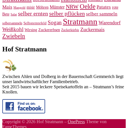
Oelde
NRW
Mais
Patates
Münster
misir
Möhren
rote
Mangold
selber pflücken
selber ernten
selber sammeln
Bete
Salat
Stratmann
Sogan
Warendorf
selbersammeln
Selbsterntefeld
Weißkohl
Zuckermais
Wirsing
Zuckererbsen
Zuckerkürbis
Zwiebeln
Hof Stratmann
Zwischen Ahlen und Dolberg in der Bauernschaft Gemmerich liegt
unser landwirtschaftlicher Familienbetrieb.
Seit 2015 bauen wir leckere Speisekartoffeln an – Stratmann’s feine
Knollen.
Copyright © 2026 Hof Stratmann
–
OnePress
Theme von
FameThemes