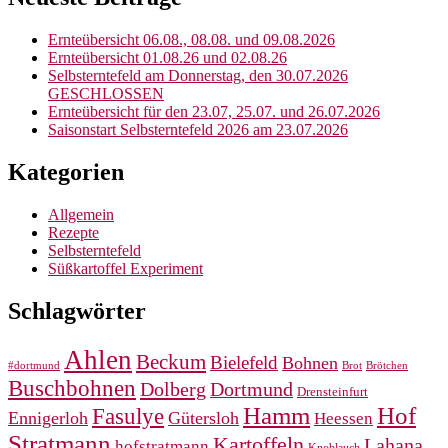
Ernteübersicht 06.08., 08.08. und 09.08.2026
Ernteübersicht 01.08.26 und 02.08.26
Selbsterntefeld am Donnerstag, den 30.07.2026
GESCHLOSSEN
Ernteübersicht für den 23.07, 25.07. und 26.07.2026
Saisonstart Selbsterntefeld 2026 am 23.07.2026
Kategorien
Allgemein
Rezepte
Selbsterntefeld
Süßkartoffel Experiment
Schlagwörter
Ahlen
Beckum
Bielefeld
Bohnen
#dortmund
Brot
Brötchen
Buschbohnen
Dolberg
Dortmund
Drensteinfurt
Hamm
Hof
Fasulye
Ennigerloh
Gütersloh
Heessen
Stratmann
Kartoffeln
Lahana
hofstratmann
Knoblauch