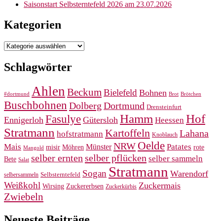
Saisonstart Selbsterntefeld 2026 am 23.07.2026
Kategorien
Kategorien
Schlagwörter
Ahlen
Beckum
Bielefeld
Bohnen
#dortmund
Brot
Brötchen
Buschbohnen
Dolberg
Dortmund
Drensteinfurt
Hamm
Hof
Fasulye
Ennigerloh
Gütersloh
Heessen
Stratmann
Kartoffeln
Lahana
hofstratmann
Knoblauch
Oelde
NRW
Mais
Patates
Münster
misir
Möhren
rote
Mangold
selber pflücken
selber ernten
selber sammeln
Bete
Salat
Stratmann
Sogan
Warendorf
selbersammeln
Selbsterntefeld
Weißkohl
Zuckermais
Wirsing
Zuckererbsen
Zuckerkürbis
Zwiebeln
Neueste Beiträge