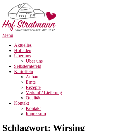
Zum
Inhalt
springen
Menü
Aktuelles
Hofladen
Über uns
Über uns
Selbsterntefeld
Kartoffeln
Anbau
Ernte
Rezepte
Verkauf / Lieferung
Qualität
Kontakt
Kontakt
Impressum
Schlagwort:
Wirsing