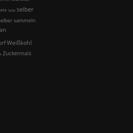
selber
Bete
Salat
selber sammeln
an
Weißkohl
rf
Zuckermais
s