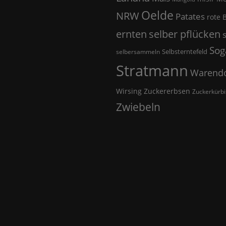
Oelde
NRW
Patates
rote 
selber pflücken
ernten
Sog
Selbsterntefeld
selbersammeln
Stratmann
Warendo
Wirsing
Zuckererbsen
Zuckerkürbi
Zwiebeln