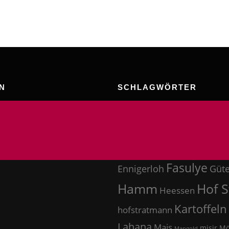
N
SCHLAGWÖRTER
Ahlen
Becku
#dortmund
Busch
Bohnen
Brot
Brötchen
Dolberg
Dortmund
Drenst
periment
Fasulye
Ennigerloh
Güte
Hof 
Hamm
Heessen
Kartoffeln
hofstratmann
Lahana
Mais
misir
Mö
Mangold