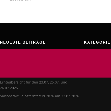
NEUESTE BEITRÄGE
KATEGORIE
Allgemein
Ernteübersicht 06.08., 08.08. und 09.08.2026
Rezepte
Ernteübersicht 01.08.26 und 02.08.26
Selbsterntefeld
Selbsterntefeld am Donnerstag, den 30.07.2026
Süßkartoffel Ex
GESCHLOSSEN
Ernteübersicht für den 23.07, 25.07. und
26.07.2026
Saisonstart Selbsterntefeld 2026 am 23.07.2026