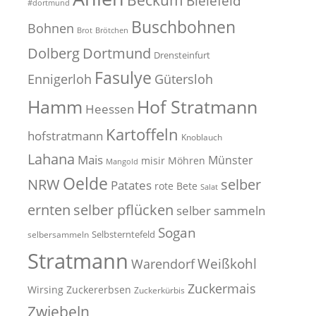
Bielefeld
#dortmund
Buschbohnen
Bohnen
Brot
Brötchen
Dolberg
Dortmund
Drensteinfurt
Fasulye
Ennigerloh
Gütersloh
Hof Stratmann
Hamm
Heessen
Kartoffeln
hofstratmann
Knoblauch
Lahana
Mais
Münster
misir
Möhren
Mangold
Oelde
NRW
selber
Patates
rote Bete
Salat
selber pflücken
ernten
selber sammeln
Sogan
Selbsterntefeld
selbersammeln
Stratmann
Weißkohl
Warendorf
Zuckermais
Wirsing
Zuckererbsen
Zuckerkürbis
Zwiebeln