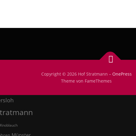
m
Bielefeld
Copyright © 2026 Hof Stratmann
–
OnePress
bohnen
Theme von FameThemes
einfurt
rsloh
Stratmann
Knoblauch
Münster
hren