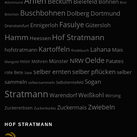
Ahlen
Beckum
Bielefeld
Bohnen
#dortmund
Brot
Buschbohnen
Dolberg
Dortmund
Brötchen
Fasulye
Ennigerloh
Gütersloh
Drensteinfurt
Hof Stratmann
Hamm
Heessen
Kartoffeln
Lahana
hofstratmann
Mais
Knoblauch
Oelde
NRW
Patates
Münster
misir
Möhren
Mangold
selber pflücken
selber ernten
selber
rote Bete
Salat
Sogan
sammeln
Selbsterntefeld
selbersammeln
Stratmann
Weißkohl
Warendorf
Wirsing
Zwiebeln
Zuckermais
Zuckererbsen
Zuckerkürbis
HOF STRATMANN