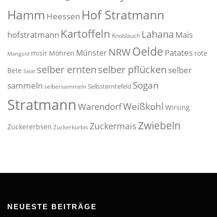
Hof Stratmann
Hamm
Heessen
Kartoffeln
Lahana
hofstratmann
Mais
Knoblauch
Oelde
NRW
Patates
Münster
misir
Möhren
rote
Mangold
selber pflücken
selber ernten
selber
Bete
Salat
Sogan
sammeln
Selbsterntefeld
selbersammeln
Stratmann
Weißkohl
Warendorf
Wirsing
Zwiebeln
Zuckermais
Zuckererbsen
Zuckerkürbis
NEUESTE BEITRÄGE