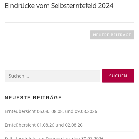
Eindrücke vom Selbsterntefeld 2024
B
e
NEUERE BEITRÄGE
i
t
r
a
Suchen
g
nach:
s
n
a
NEUESTE BEITRÄGE
v
Ernteübersicht 06.08., 08.08. und 09.08.2026
i
g
Ernteübersicht 01.08.26 und 02.08.26
a
Selbsterntefeld am Donnerstag, den 30.07.2026