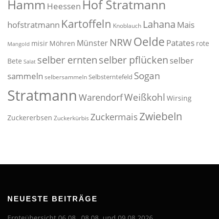
Hof Stratmann
Hamm
Heessen
Kartoffeln
Lahana
hofstratmann
Mais
Knoblauch
Oelde
NRW
Patates
Münster
misir
Möhren
rote
Mangold
selber pflücken
selber ernten
selber
Bete
Salat
Sogan
sammeln
Selbsterntefeld
selbersammeln
Stratmann
Weißkohl
Warendorf
Wirsing
Zwiebeln
Zuckermais
Zuckererbsen
Zuckerkürbis
NEUESTE BEITRÄGE
Ernteübersicht 06.08., 08.08. und 09.08.2026