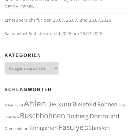
t
GESCHLOSSEN
i
o
Ernteübersicht für den 23.07, 25.07. und 26.07.2026
n
Saisonstart Selbsterntefeld 2026 am 23.07.2026
KATEGORIEN
Kategorien
SCHLAGWÖRTER
Ahlen
Beckum
Bielefeld
Bohnen
#dortmund
Brot
Buschbohnen
Dolberg
Dortmund
Brötchen
Fasulye
Ennigerloh
Gütersloh
Drensteinfurt