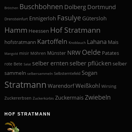
Buschbohnen
Dolberg
Dortmund
Brötchen
Fasulye
Ennigerloh
Gütersloh
Drensteinfurt
Hof Stratmann
Hamm
Heessen
Kartoffeln
Lahana
hofstratmann
Mais
Knoblauch
Oelde
NRW
Patates
Münster
misir
Möhren
Mangold
selber pflücken
selber ernten
selber
rote Bete
Salat
Sogan
sammeln
Selbsterntefeld
selbersammeln
Stratmann
Weißkohl
Warendorf
Wirsing
Zwiebeln
Zuckermais
Zuckererbsen
Zuckerkürbis
HOF STRATMANN