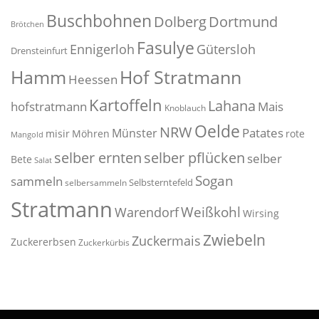
Buschbohnen
Dolberg
Dortmund
Brötchen
Fasulye
Ennigerloh
Gütersloh
Drensteinfurt
Hof Stratmann
Hamm
Heessen
Kartoffeln
Lahana
hofstratmann
Mais
Knoblauch
Oelde
NRW
Patates
Münster
misir
Möhren
rote
Mangold
selber pflücken
selber ernten
selber
Bete
Salat
Sogan
sammeln
Selbsterntefeld
selbersammeln
Stratmann
Weißkohl
Warendorf
Wirsing
Zwiebeln
Zuckermais
Zuckererbsen
Zuckerkürbis