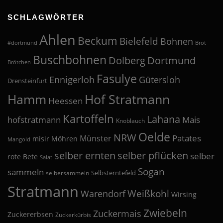
SCHLAGWÖRTER
Ahlen
Beckum
Bielefeld
Bohnen
#dortmund
Brot
Buschbohnen
Dolberg
Dortmund
Brötchen
Fasulye
Ennigerloh
Gütersloh
Drensteinfurt
Hof Stratmann
Hamm
Heessen
Kartoffeln
Lahana
hofstratmann
Mais
Knoblauch
Oelde
NRW
Patates
Münster
misir
Möhren
Mangold
selber pflücken
selber ernten
selber
rote Bete
Salat
Sogan
sammeln
Selbsterntefeld
selbersammeln
Stratmann
Weißkohl
Warendorf
Wirsing
Zwiebeln
Zuckermais
Zuckererbsen
Zuckerkürbis