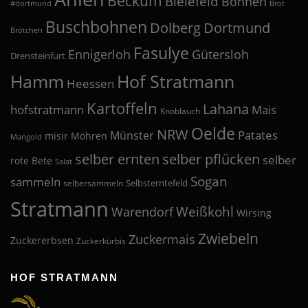
Beckum
Bielefeld
Bohnen
#dortmund
Brot
Buschbohnen
Dolberg
Dortmund
Brötchen
Fasulye
Ennigerloh
Gütersloh
Drensteinfurt
Hof Stratmann
Hamm
Heessen
Kartoffeln
Lahana
hofstratmann
Mais
Knoblauch
Oelde
NRW
Patates
Münster
misir
Möhren
Mangold
selber pflücken
selber ernten
selber
rote Bete
Salat
Sogan
sammeln
Selbsterntefeld
selbersammeln
Stratmann
Weißkohl
Warendorf
Wirsing
Zwiebeln
Zuckermais
Zuckererbsen
Zuckerkürbis
HOF STRATMANN