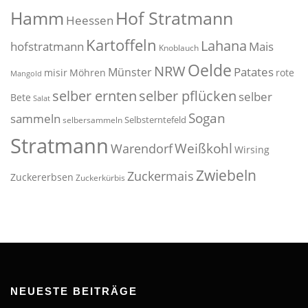
Hof Stratmann
Hamm
Heessen
Kartoffeln
Lahana
hofstratmann
Mais
Knoblauch
Oelde
NRW
Patates
Münster
misir
Möhren
rote
Mangold
selber pflücken
selber ernten
selber
Bete
Salat
Sogan
sammeln
Selbsterntefeld
selbersammeln
Stratmann
Weißkohl
Warendorf
Wirsing
Zwiebeln
Zuckermais
Zuckererbsen
Zuckerkürbis
NEUESTE BEITRÄGE