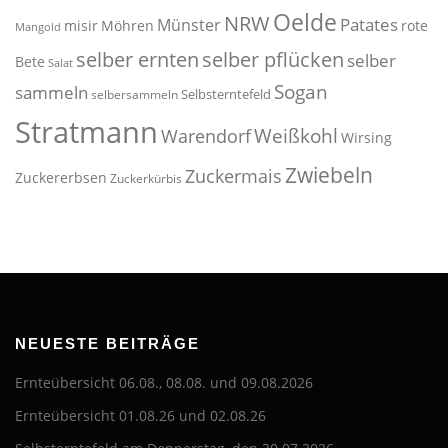
Oelde
NRW
Patates
Münster
misir
Möhren
rote
Mangold
selber pflücken
selber ernten
selber
Bete
Salat
Sogan
sammeln
Selbsterntefeld
selbersammeln
Stratmann
Weißkohl
Warendorf
Wirsing
Zwiebeln
Zuckermais
Zuckererbsen
Zuckerkürbis
NEUESTE BEITRÄGE
Ernteübersicht 06.08., 08.08. und 09.08.2026
Ernteübersicht 01.08.26 und 02.08.26