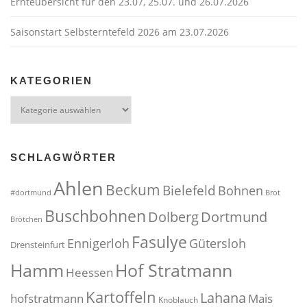
Ernteübersicht für den 23.07, 25.07. und 26.07.2026
Saisonstart Selbsterntefeld 2026 am 23.07.2026
KATEGORIEN
Kategorien
SCHLAGWÖRTER
Ahlen
Beckum
Bielefeld
Bohnen
#dortmund
Brot
Buschbohnen
Dolberg
Dortmund
Brötchen
Fasulye
Ennigerloh
Gütersloh
Drensteinfurt
Hof Stratmann
Hamm
Heessen
Kartoffeln
Lahana
hofstratmann
Mais
Knoblauch