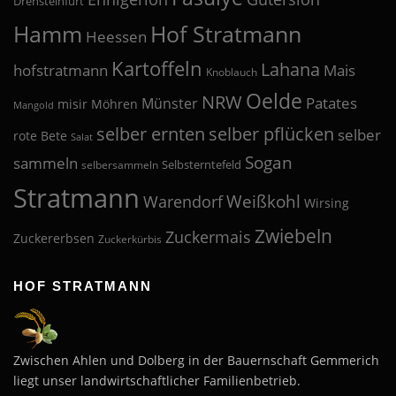
Drensteinfurt
Hof Stratmann
Hamm
Heessen
Kartoffeln
Lahana
hofstratmann
Mais
Knoblauch
Oelde
NRW
Patates
Münster
misir
Möhren
Mangold
selber pflücken
selber ernten
selber
rote Bete
Salat
Sogan
sammeln
Selbsterntefeld
selbersammeln
Stratmann
Weißkohl
Warendorf
Wirsing
Zwiebeln
Zuckermais
Zuckererbsen
Zuckerkürbis
HOF STRATMANN
Zwischen Ahlen und Dolberg in der Bauernschaft Gemmerich
liegt unser landwirtschaftlicher Familienbetrieb.