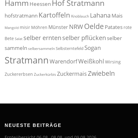
Hof Stratmann
Hamm
Heessen
Kartoffeln
Lahana
hofstratmann
Mais
Knoblauch
Oelde
NRW
Patates
Münster
misir
Möhren
rote
Mangold
selber pflücken
selber ernten
selber
Bete
Salat
Sogan
sammeln
Selbsterntefeld
selbersammeln
Stratmann
Weißkohl
Warendorf
Wirsing
Zwiebeln
Zuckermais
Zuckererbsen
Zuckerkürbis
NEUESTE BEITRÄGE
Ernteübersicht 06.08., 08.08. und 09.08.2026