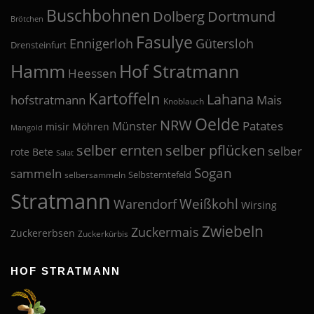
Buschbohnen
Dolberg
Dortmund
Brötchen
Fasulye
Ennigerloh
Gütersloh
Drensteinfurt
Hof Stratmann
Hamm
Heessen
Kartoffeln
Lahana
hofstratmann
Mais
Knoblauch
Oelde
NRW
Patates
Münster
misir
Möhren
Mangold
selber pflücken
selber ernten
selber
rote Bete
Salat
Sogan
sammeln
Selbsterntefeld
selbersammeln
Stratmann
Weißkohl
Warendorf
Wirsing
Zwiebeln
Zuckermais
Zuckererbsen
Zuckerkürbis
HOF STRATMANN