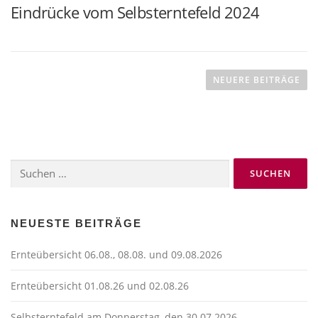
Eindrücke vom Selbsterntefeld 2024
B
e
NEUERE BEITRÄGE
i
t
r
a
Suchen
g
nach:
s
n
a
NEUESTE BEITRÄGE
v
Ernteübersicht 06.08., 08.08. und 09.08.2026
i
g
Ernteübersicht 01.08.26 und 02.08.26
a
Selbsterntefeld am Donnerstag, den 30.07.2026