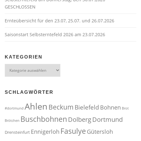
t
GESCHLOSSEN
i
o
Ernteübersicht für den 23.07, 25.07. und 26.07.2026
n
Saisonstart Selbsterntefeld 2026 am 23.07.2026
KATEGORIEN
Kategorien
SCHLAGWÖRTER
Ahlen
Beckum
Bielefeld
Bohnen
#dortmund
Brot
Buschbohnen
Dolberg
Dortmund
Brötchen
Fasulye
Ennigerloh
Gütersloh
Drensteinfurt