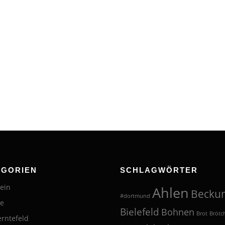
EGORIEN
SCHLAGWÖRTER
ein
Ahlen
Becku
#dortmund
te
Bielefeld
Bohnen
Brot
Brötc
erntefeld