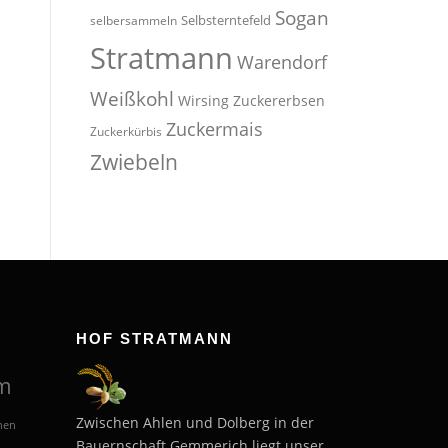
Sogan
Selbsterntefeld
selbersammeln
Stratmann
Warendorf
Weißkohl
Wirsing
Zuckererbsen
Zuckermais
Zuckerkürbis
Zwiebeln
HOF STRATMANN
m
Zwischen Ahlen und Dolberg in der
hen
Bauernschaft Gemmerich liegt unser