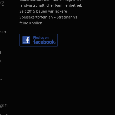
rg
landwirtschaftlicher Familienbetrieb.
Seit 2015 bauen wir leckere
Speisekartoffeln an – Stratmann’s
feine Knollen.
sen
n
ld
lat
n
gan