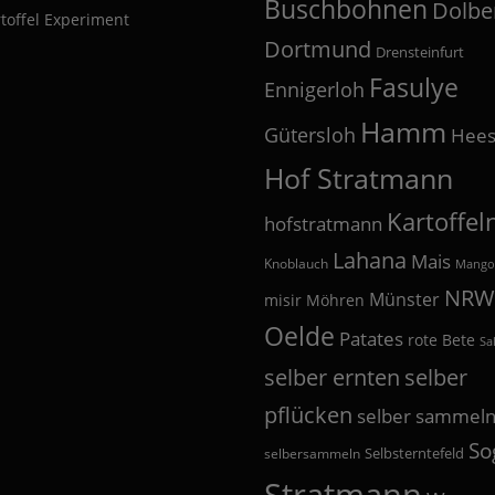
Buschbohnen
Dolbe
toffel Experiment
Dortmund
Drensteinfurt
Fasulye
Ennigerloh
Hamm
Gütersloh
Hees
Hof Stratmann
Kartoffel
hofstratmann
Lahana
Mais
Knoblauch
Mango
NRW
Münster
misir
Möhren
Oelde
Patates
rote Bete
Sa
selber
selber ernten
pflücken
selber sammel
So
Selbsterntefeld
selbersammeln