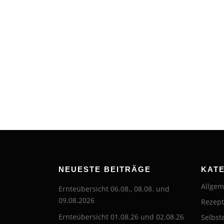
NEUESTE BEITRÄGE
KAT
Allgem
Ernteübersicht 06.08., 08.08. und
09.08.2026
Rezep
Ernteübersicht 01.08.26 und 02.08.26
Selbst