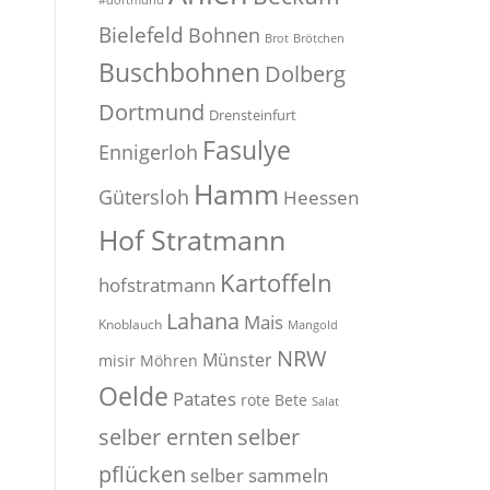
#dortmund
Bielefeld
Bohnen
Brot
Brötchen
Buschbohnen
Dolberg
Dortmund
Drensteinfurt
Fasulye
Ennigerloh
Hamm
Gütersloh
Heessen
Hof Stratmann
Kartoffeln
hofstratmann
Lahana
Mais
Knoblauch
Mangold
NRW
Münster
misir
Möhren
Oelde
Patates
rote Bete
Salat
selber
selber ernten
pflücken
selber sammeln