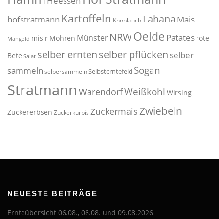
Heessen
Kartoffeln
Lahana
hofstratmann
Mais
Knoblauch
Oelde
NRW
Patates
Münster
misir
Möhren
rote
Mangold
selber pflücken
selber ernten
selber
Bete
Salat
Sogan
sammeln
Selbsterntefeld
selbersammeln
Stratmann
Weißkohl
Warendorf
Wirsing
Zwiebeln
Zuckermais
Zuckererbsen
Zuckerkürbis
NEUESTE BEITRÄGE
Ernteübersicht 06.08., 08.08. und 09.08.2026