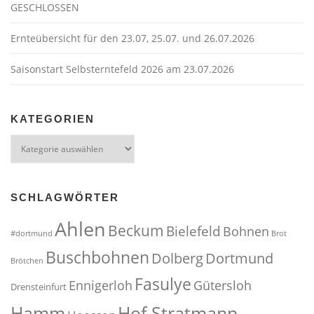
GESCHLOSSEN
i
o
Ernteübersicht für den 23.07, 25.07. und 26.07.2026
n
Saisonstart Selbsterntefeld 2026 am 23.07.2026
KATEGORIEN
Kategorien
SCHLAGWÖRTER
Ahlen
Beckum
Bielefeld
Bohnen
#dortmund
Brot
Buschbohnen
Dolberg
Dortmund
Brötchen
Fasulye
Ennigerloh
Gütersloh
Drensteinfurt
Hof Stratmann
Hamm