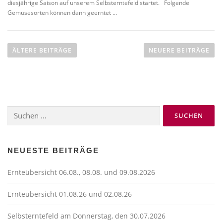
diesjährige Saison auf unserem Selbsterntefeld startet. Folgende
Gemüsesorten können dann geerntet …
B
e
ÄLTERE BEITRÄGE
NEUERE BEITRÄGE
i
t
r
a
Suchen
g
nach:
s
n
a
NEUESTE BEITRÄGE
v
Ernteübersicht 06.08., 08.08. und 09.08.2026
i
g
Ernteübersicht 01.08.26 und 02.08.26
a
t
Selbsterntefeld am Donnerstag, den 30.07.2026