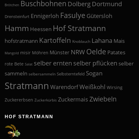
Buschbohnen
Dolberg
Dortmund
Brötchen
Fasulye
Ennigerloh
Gütersloh
Drensteinfurt
Hof Stratmann
Hamm
Heessen
Kartoffeln
Lahana
hofstratmann
Mais
Knoblauch
Oelde
NRW
Patates
Münster
misir
Möhren
Mangold
selber pflücken
selber ernten
selber
rote Bete
Salat
Sogan
sammeln
Selbsterntefeld
selbersammeln
Stratmann
Weißkohl
Warendorf
Wirsing
Zwiebeln
Zuckermais
Zuckererbsen
Zuckerkürbis
HOF STRATMANN