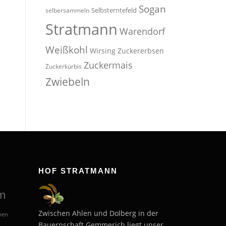
Sogan
Selbsterntefeld
selbersammeln
Stratmann
Warendorf
Weißkohl
Wirsing
Zuckererbsen
Zuckermais
Zuckerkürbis
Zwiebeln
HOF STRATMANN
m
Zwischen Ahlen und Dolberg in der
hen
Bauernschaft Gemmerich liegt unser