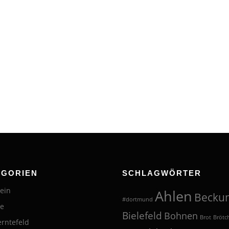
EGORIEN
SCHLAGWÖRTER
ein
Ahlen
Becku
#dortmund
te
Bielefeld
Bohnen
Brot
Brötc
erntefeld