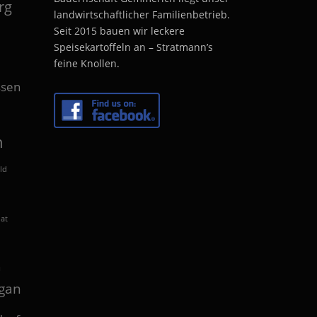
rg
landwirtschaftlicher Familienbetrieb.
Seit 2015 bauen wir leckere
Speisekartoffeln an – Stratmann’s
feine Knollen.
sen
n
ld
lat
n
gan