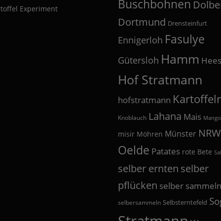
Buschbohnen
Dolbe
toffel Experiment
Dortmund
Drensteinfurt
Fasulye
Ennigerloh
Hamm
Gütersloh
Hees
Hof Stratmann
Kartoffel
hofstratmann
Lahana
Mais
Knoblauch
Mango
NRW
Münster
misir
Möhren
Oelde
Patates
rote Bete
Sa
selber
selber ernten
pflücken
selber sammel
So
Selbsterntefeld
selbersammeln