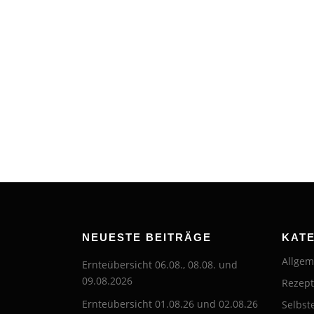
NEUESTE BEITRÄGE
KAT
Allgem
Ernteübersicht 06.08., 08.08. und
09.08.2026
Rezep
Ernteübersicht 01.08.26 und 02.08.26
Selbst