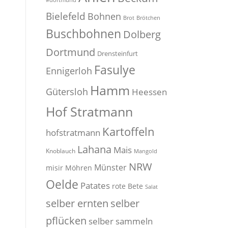
#dortmund
Bielefeld
Bohnen
Brot
Brötchen
Buschbohnen
Dolberg
Dortmund
Drensteinfurt
Fasulye
Ennigerloh
Hamm
Gütersloh
Heessen
Hof Stratmann
Kartoffeln
hofstratmann
Lahana
Mais
Knoblauch
Mangold
NRW
Münster
misir
Möhren
Oelde
Patates
rote Bete
Salat
selber
selber ernten
pflücken
selber sammeln