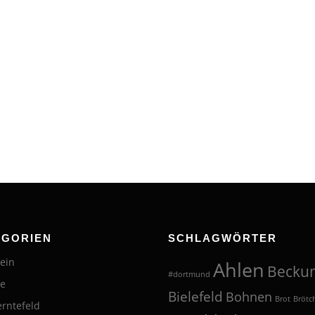
EGORIEN
SCHLAGWÖRTER
ein
Ahlen
Becku
#dortmund
te
Bielefeld
Bohnen
Brot
Brötc
erntefeld