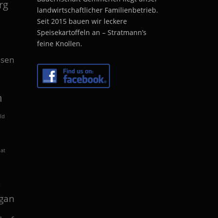
rg
landwirtschaftlicher Familienbetrieb.
Seit 2015 bauen wir leckere
Speisekartoffeln an – Stratmann’s
feine Knollen.
sen
n
ld
lat
n
gan