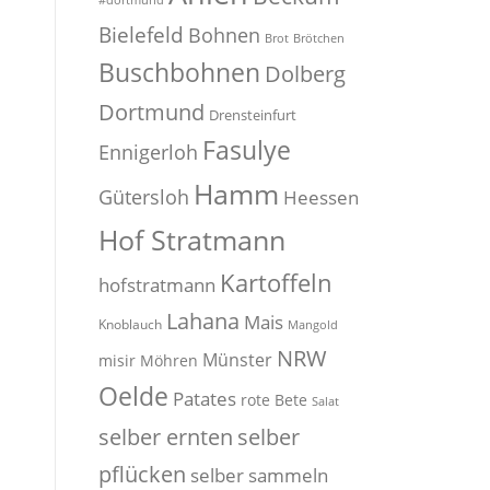
#dortmund
Bielefeld
Bohnen
Brot
Brötchen
Buschbohnen
Dolberg
Dortmund
Drensteinfurt
Fasulye
Ennigerloh
Hamm
Gütersloh
Heessen
Hof Stratmann
Kartoffeln
hofstratmann
Lahana
Mais
Knoblauch
Mangold
NRW
Münster
misir
Möhren
Oelde
Patates
rote Bete
Salat
selber
selber ernten
pflücken
selber sammeln