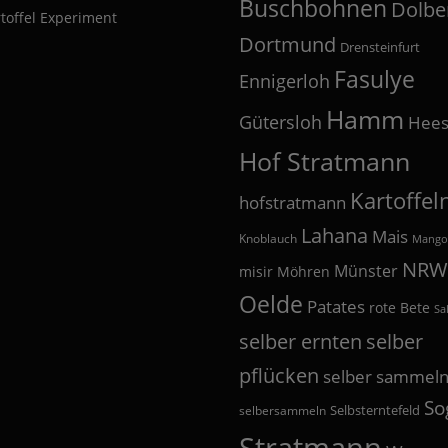
Buschbohnen
Dolbe
toffel Experiment
Dortmund
Drensteinfurt
Fasulye
Ennigerloh
Hamm
Gütersloh
Hees
Hof Stratmann
Kartoffel
hofstratmann
Lahana
Mais
Knoblauch
Mango
NRW
Münster
misir
Möhren
Oelde
Patates
rote Bete
Sa
selber
selber ernten
pflücken
selber sammel
So
Selbsterntefeld
selbersammeln