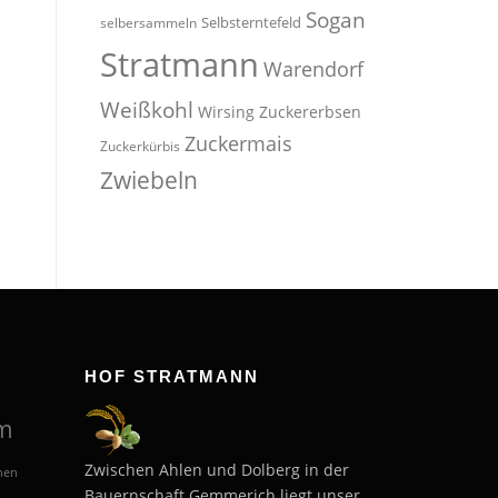
Sogan
Selbsterntefeld
selbersammeln
Stratmann
Warendorf
Weißkohl
Wirsing
Zuckererbsen
Zuckermais
Zuckerkürbis
Zwiebeln
HOF STRATMANN
m
Zwischen Ahlen und Dolberg in der
hen
Bauernschaft Gemmerich liegt unser