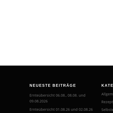
NEUESTE BEITRÄGE
KAT
Allgem
Ernteübersicht 06.08., 08.08. und
09.08.2026
Rezep
Ernteübersicht 01.08.26 und 02.08.26
Selbst